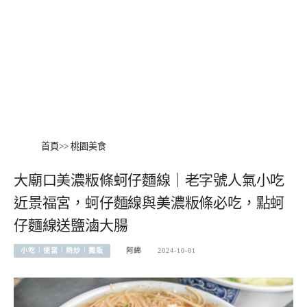
首頁
>>
桃園美食
大廟口美濃粄條蚵仔麵線｜老字號人氣小吃
近景福宮，蚵仔麵線與美濃粄條必吃，點蚵
仔麵線送鹽滷大腸
小吃︱便當︱熱炒︱攤販
阿綿
2024-10-01