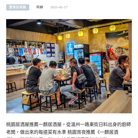
愛食記收錄
阿綿
2025-05-17
桃園居酒屋推薦一麒居酒屋，從溫州一路東街日料出身的廚師
老闆，做出來的每道菜有水準 桃園宵夜推薦《一麒居酒