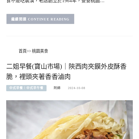
食不是吃裝潢，老店創立於1964年，妥妥桃園…
CONTINUE READING
首頁
>>
桃園美食
二姐早餐(寶山市場)｜陝西肉夾饃外皮酥香
脆，裡頭夾著香香滷肉
中式早餐︱中式早午餐
阿綿
2024-10-08