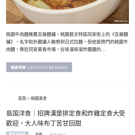
桃園牛肉麵推薦吉屋麵鋪，桃園藝文特區同安街上的《吉屋麵
鋪》，名字和外觀讓人聯想到日式拉麵，但他是熱門的桃園牛
肉麵，靠近同安黃昏市場，在哧溜哧溜炸醬麵的…
CONTINUE READING
首頁
>>
桃園美食
島国洋食｜招牌漢堡排定食和炸雞定食大受
歡迎，大人味布丁苦甘回甜
愛食記收錄
阿綿
2024-09-27