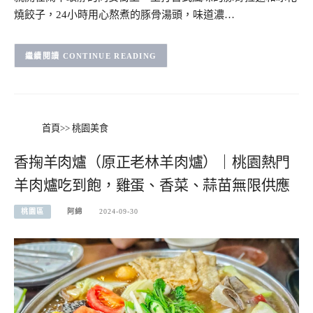
燒餃子，24小時用心熬煮的豚骨湯頭，味道濃…
CONTINUE READING
首頁
>>
桃園美食
香掬羊肉爐（原正老林羊肉爐）｜桃園熱門
羊肉爐吃到飽，雞蛋、香菜、蒜苗無限供應
桃園區
阿綿
2024-09-30