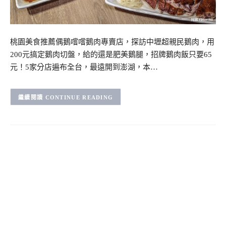
桃園美食推薦偶鵝嚐嚐鵝肉專賣店，探訪中壢超親民鵝肉，用
200元搞定鵝肉切盤，給的還是肥美鵝腿，招牌鵝肉飯只要65
元！5家分店遍布全台，最遠開到澎湖，本…
CONTINUE READING