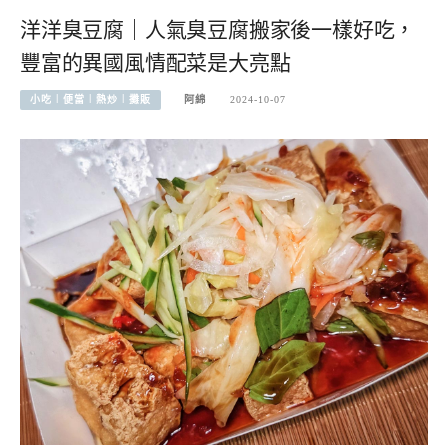
洋洋臭豆腐｜人氣臭豆腐搬家後一樣好吃，
豐富的異國風情配菜是大亮點
小吃︱便當︱熱炒︱攤販
阿綿
2024-10-07