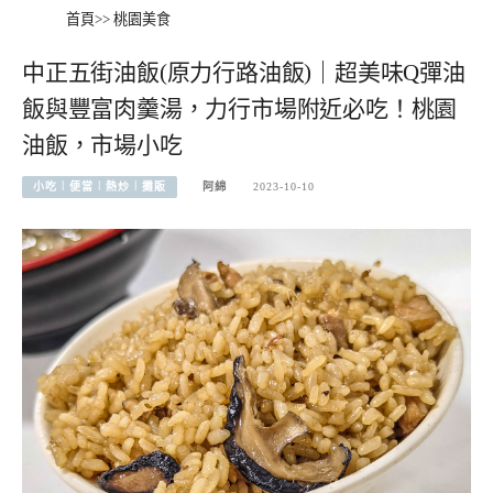
首頁
>>
桃園美食
中正五街油飯(原力行路油飯)｜超美味Q彈油
飯與豐富肉羹湯，力行市場附近必吃！桃園
油飯，市場小吃
小吃︱便當︱熱炒︱攤販
阿綿
2023-10-10