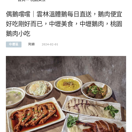
偶鵝嚐嚐｜雲林溫體鵝每日直送，鵝肉便宜
好吃剛好而已，中壢美食，中壢鵝肉，桃園
鵝肉小吃
中壢區
阿綿
2024-02-01