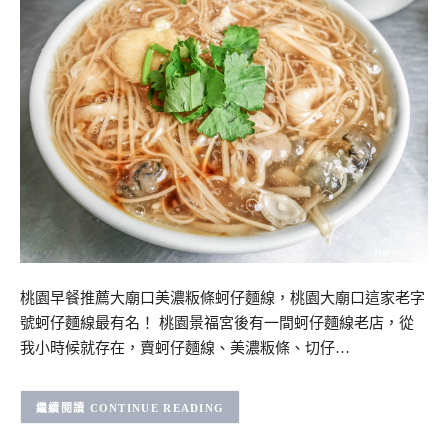
桃園早餐推薦大廟口美濃粄條蚵仔麵線，桃園大廟口這家老字
號蚵仔麵線最有名！ 桃園景福宮後有一間蚵仔麵線老店，從
我小時候就存在，賣蚵仔麵線、美濃粄條、切仔…
CONTINUE READING