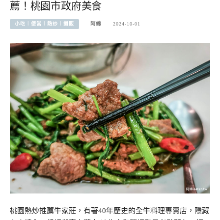
薦！桃園市政府美食
小吃︱便當︱熱炒︱攤販
阿綿
2024-10-01
桃園熱炒推薦牛家莊，有著40年歷史的全牛料理專賣店，隱藏