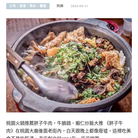
小吃︱便當︱熱炒︱攤販
阿綿
2024-04-11
桃園火鍋推薦胖子牛肉，牛腩鍋、蝦仁炒飯大推 《胖子牛
肉》在桃園大廟後面老街內，白天跟晚上都像廢墟，這裡吃美