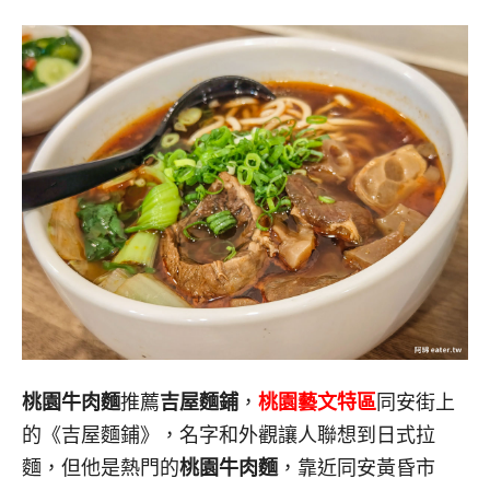
桃園牛肉麵
推薦
吉屋麵鋪
，
桃園藝文特區
同安街上
的《吉屋麵鋪》，名字和外觀讓人聯想到日式拉
麵，但他是熱門的
桃園牛肉麵
，靠近同安黃昏市