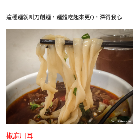
這種麵就叫刀削麵，麵體吃起來更Q，深得我心
椒麻川耳