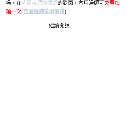
場，在
哧溜哧溜炸醬麵
的對面，內用湯麵可
免費加
麵一次
(
吉屋麵鋪菜單價錢
)
繼續閱讀……