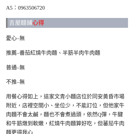
A5：0963506720
吉屋麵鋪
心得
愛心–無
推薦–番茄紅燒牛肉麵、半筋半肉牛肉麵
普通–無
不推–無
用餐心得如上，這家文青小麵店位於同安黃昏市場
附近，店裡空間小、坐位少，不能訂位，但他家牛
肉麵不會太鹹，麵也不會煮過頭，依然Q彈，牛腱
和牛筋燉到軟嫩，紅燒牛肉麵算好吃，但蕃茄牛肉
麵更得我心