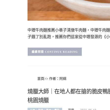
中壢牛肉麵推薦小巷子清燉牛肉麵，中壢牛肉麵
子餓了別亂跑，推薦你們這家從中壢發源的《小
CONTINUE READING
首頁
>>
作者：阿綿
燒臘大師｜在地人都在搶的脆皮鴨
桃園燒臘
阿綿
2025-06-19