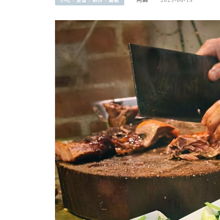
小吃︱便當︱熱炒︱攤販