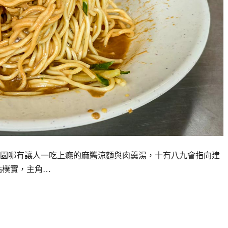
園哪有讓人一吃上癮的麻醬涼麵與肉羹湯，十有八九會指向建
點樸實，主角…