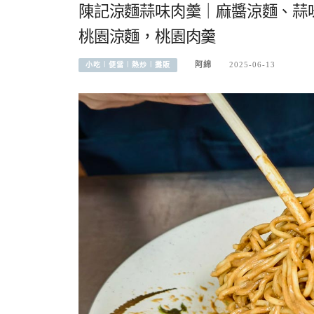
陳記涼麵蒜味肉羹｜麻醬涼麵、蒜
桃園涼麵，桃園肉羹
阿綿
2025-06-13
小吃︱便當︱熱炒︱攤販