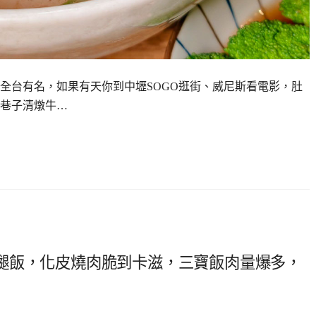
全台有名，如果有天你到中壢SOGO逛街、威尼斯看電影，肚
巷子清燉牛…
腿飯，化皮燒肉脆到卡滋，三寶飯肉量爆多，