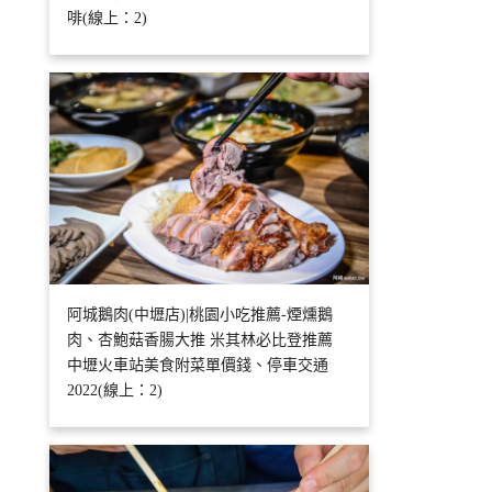
啡(線上：2)
阿城鵝肉(中壢店)|桃園小吃推薦-煙燻鵝
肉、杏鮑菇香腸大推 米其林必比登推薦
中壢火車站美食附菜單價錢、停車交通
2022(線上：2)