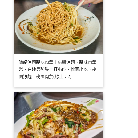
陳記涼麵蒜味肉羹｜麻醬涼麵、蒜味肉羹
湯，在地最強雙主打小吃，桃園小吃，桃
園涼麵，桃園肉羹(線上：2)