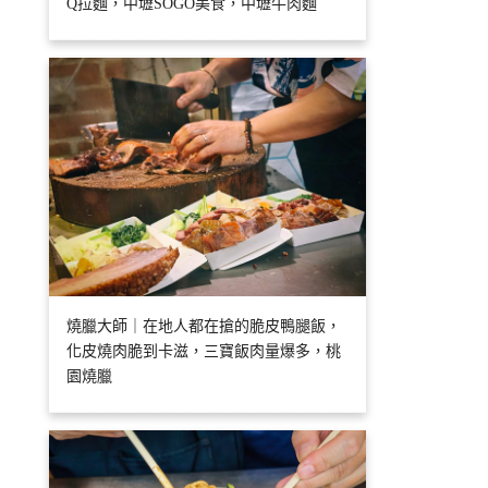
Q拉麵，中壢SOGO美食，中壢牛肉麵
燒臘大師｜在地人都在搶的脆皮鴨腿飯，
化皮燒肉脆到卡滋，三寶飯肉量爆多，桃
園燒臘