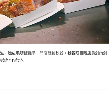
滋，脆皮鴨腿飯幾乎一開店就被秒殺，我親眼目睹店員剁肉剁
現炒。內行人…