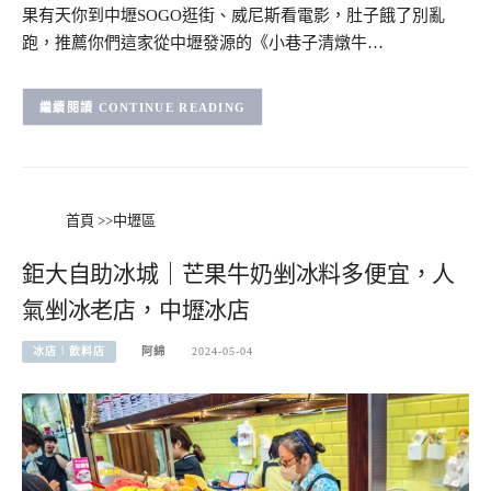
果有天你到中壢SOGO逛街、威尼斯看電影，肚子餓了別亂
跑，推薦你們這家從中壢發源的《小巷子清燉牛…
CONTINUE READING
首頁
>>
中壢區
鉅大自助冰城｜芒果牛奶剉冰料多便宜，人
氣剉冰老店，中壢冰店
冰店︱飲料店
阿綿
2024-05-04