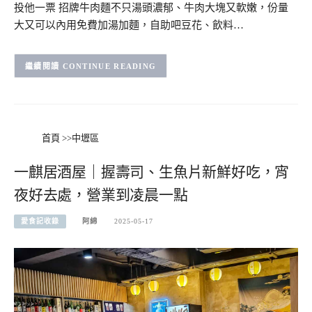
投他一票 招牌牛肉麵不只湯頭濃郁、牛肉大塊又軟嫩，份量
大又可以內用免費加湯加麵，自助吧豆花、飲料…
CONTINUE READING
首頁
>>
中壢區
一麒居酒屋｜握壽司、生魚片新鮮好吃，宵
夜好去處，營業到凌晨一點
愛食記收錄
阿綿
2025-05-17