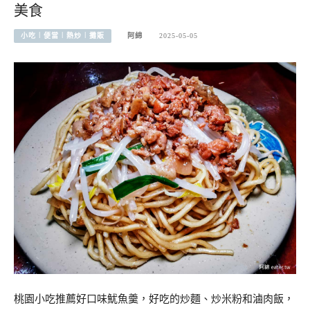
美食
小吃︱便當︱熱炒︱攤販
阿綿
2025-05-05
桃園小吃推薦好口味魷魚羹，好吃的炒麵、炒米粉和滷肉飯，