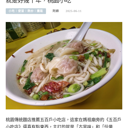
就是好幾十年，桃園小吃
小吃︱便當︱熱炒︱攤販
阿綿
2025-06-11
桃園傳統麵店推薦五百戶小吃店，這家在媽祖廟旁的《五百戶
小吃店》還真有點東西，主打的就是「古早味」和「份量