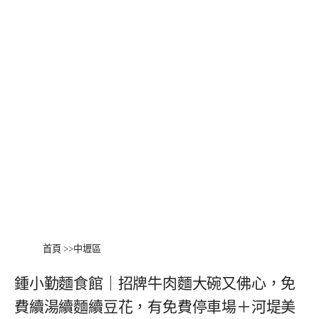
首頁
>>
中壢區
鍾小勤麵食館｜招牌牛肉麵大碗又佛心，免
費續湯續麵續豆花，有免費停車場＋河堤美