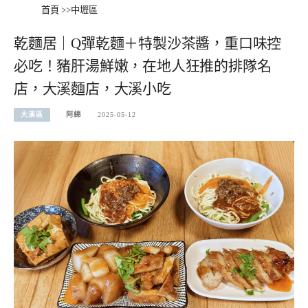
首頁
>>
中壢區
乾麵居｜Q彈乾麵＋特製沙茶醬，重口味控
必吃！豬肝湯鮮嫩，在地人狂推的排隊名
店，大溪麵店，大溪小吃
大溪區
阿綿
2025-05-12