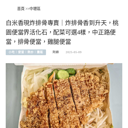
首頁
>>
中壢區
白米香現炸排骨專賣｜炸排骨香到升天，桃
園便當界活化石，配菜可選4樣，中正路便
當，排骨便當，雞腿便當
小吃︱便當︱熱炒︱攤販
阿綿
2025-05-09