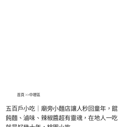
首頁
>>
中壢區
五百戶小吃｜廟旁小麵店讓人秒回童年，餛
飩麵、滷味、辣椒醬超有靈魂，在地人一吃