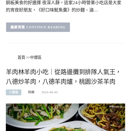
銅板美食的好選擇 夜深人靜，這家24小時營業小吃店是大家
的宵夜好朋友，《好口味魷魚羹》的炒麵、滷…
CONTINUE READING
首頁
>>
中壢區
羊肉林羊肉小吃｜從路邊攤到排隊人氣王，
八德炒羊肉，八德羊肉爐，桃園沙茶羊肉
八德區
阿綿
2024-06-05