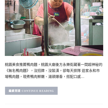
桃園美食推薦鴨肉麵，桃園大廟後方永樂街藏著一間超神秘的
《無名鴨肉麵》，沒招牌、沒裝潢，卻每天排隊 這家永和市
場鴨肉麵，現煮鴨肉鮮嫩、湯頭爆香，搭配口感…
CONTINUE READING