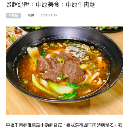
景超紓壓，中原美食，中原牛肉麵
中壢區
阿綿
2025-05-29
中壢牛肉麵推薦鍾小勤麵食館，要我選桃園牛肉麵前幾名，我