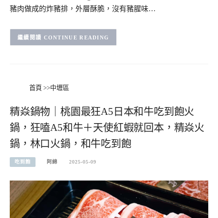
豬肉做成的炸豬排，外層酥脆，沒有豬腥味…
CONTINUE READING
首頁
>>
中壢區
精焱鍋物｜桃園最狂A5日本和牛吃到飽火
鍋，狂嗑A5和牛＋天使紅蝦就回本，精焱火
鍋，林口火鍋，和牛吃到飽
吃到飽
阿綿
2025-05-09