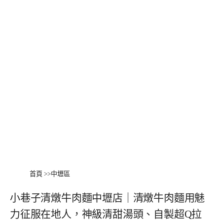
首頁
>>
中壢區
小巷子清燉牛肉麵中壢店｜清燉牛肉麵用魅
力征服在地人，神級清甜湯頭、自製超Q拉