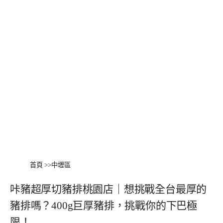
首頁
>>
中壢區
咔豬超厚切豬排桃園店｜想挑戰全台最厚的
豬排嗎？400g巨厚豬排，挑戰你的下巴極
限！