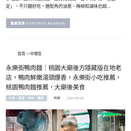
足」，不只麵好吃，連配角的油蔥、辣椒和滷味也超…
CONTINUE READING
首頁
>>
中壢區
永樂街鴨肉麵｜桃園大廟後方隱藏版在地老
店，鴨肉鮮嫩湯頭爆香，永樂街小吃推薦，
桃園鴨肉麵推薦，大廟後美食
小吃︱便當︱熱炒︱攤販
阿綿
2025-04-28