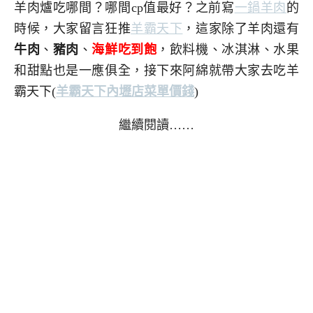
羊肉爐吃哪間？哪間cp值最好？之前寫
一鍋羊肉
的
時候，大家留言狂推
羊霸天下
，這家除了羊肉還有
牛肉
、
豬肉
、
海鮮吃到飽
，飲料機、冰淇淋、水果
和甜點也是一應俱全，接下來阿綿就帶大家去吃羊
霸天下
(
羊霸天下內壢店菜單價錢
)
繼續閱讀……