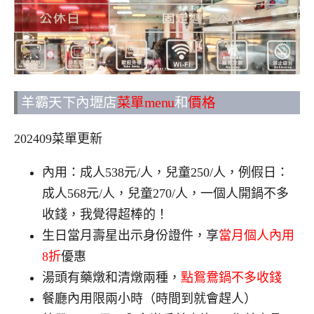
羊霸天下內壢店
菜單menu
和
價格
202409菜單更新
內用：成人538元/人，兒童250/人，例假日：
成人568元/人，兒童270/人，一個人開鍋不多
收錢，我覺得超棒的！
生日當月壽星出示身份證件，享
當月個人內用
8折
優惠
湯頭有藥燉和清燉兩種，
點鴛鴦鍋不多收錢
餐廳內用限兩小時（時間到就會趕人）