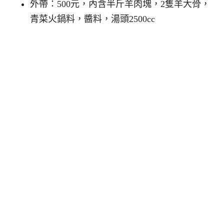
外帶：500元，內含半斤羊肉塊，2隻羊大骨，
青菜火鍋料，醬料，湯頭2500cc