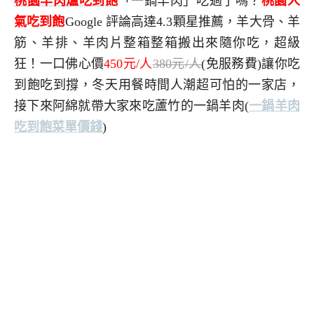
桃園羊肉爐吃到飽
「一鍋羊肉」吃過了嗎？
桃園人
氣吃到飽
Google 評論高達4.3顆星推薦，羊大骨、羊
筋、羊排、羊肉片整箱整箱搬出來隨你吃，超級
狂！一口佛心價
450元/人
380元/人
(免服務費)讓你吃
到飽吃到撐，冬天用餐時間人潮超可怕的一家店，
接下來阿綿就帶大家來吃蘆竹的一鍋羊肉
(
一鍋羊肉
吃到飽
菜單價錢
)