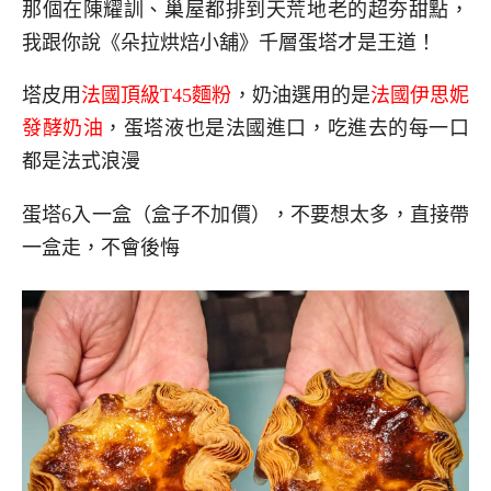
那個在陳耀訓、巢屋都排到天荒地老的超夯甜點，
我跟你說《朵拉烘焙小舖》千層蛋塔才是王道！
塔皮用
法國頂級T45麵粉
，奶油選用的是
法國伊思妮
發酵奶油
，蛋塔液也是法國進口，吃進去的每一口
都是法式浪漫
蛋塔6入一盒（盒子不加價），不要想太多，直接帶
一盒走，不會後悔