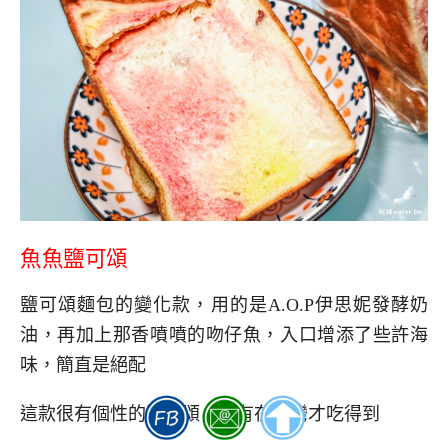
魚魚鹽可頌
鹽可頌麵包的變化款，用的是A.O.P伊思妮發酵奶
油，再加上那香噴噴的吻仔魚，入口增添了些許海
味，簡直是絕配
這款很有個性的鹽可頌，只有在台灣才吃得到