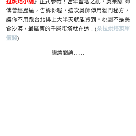
拉烘焙小舖
》正式參戰！當年蛋塔之亂，
吳宗諺
師
傅曾經歷過，告訴你喔，這次吳師傅用獨門秘方，
讓你不用跑台北排上大半天就能買到。桃園不是美
食沙漠，最厲害的千層蛋塔就在這！(
朵拉烘焙菜單
價錢
)
繼續閱讀……