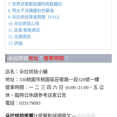
世界冠軍都說讚的肉鬆麵包
明太子法國麵包他最強
朵拉烘焙常見問題（FAQ）
朵拉烘焙心得
店家/景點資訊
交通資訊
評論
朵拉烘焙
地址
？
營業時間
？
店名：朵拉烘焙小舖
地址：330桃園市桃園區莊敬路一段328號一樓
營業時間：一 二 三 四 六 日 16:00–21:00，五 公
休，臨時公休請參考店家公告
電話：033179093
朵拉烘焙推薦
什麼餐點詳細圖文>>
朵拉烘焙