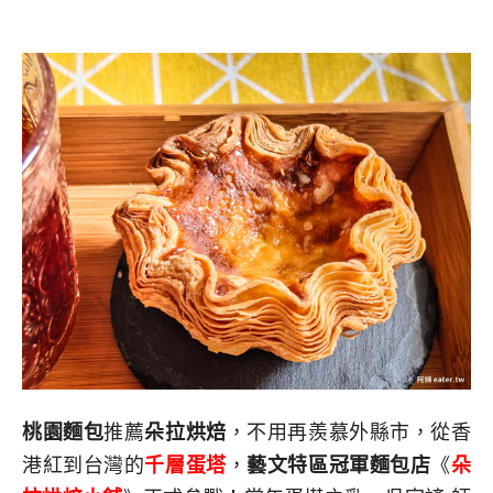
桃園麵包
推薦
朵拉烘焙
，不用再羨慕外縣市，從香
港紅到台灣的
千層蛋塔
，
藝文特區冠軍麵包店
《
朵