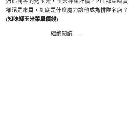
過熊厲害的烤玉米，玉米秤重計價，PTT鄉民喊貴
卻還是來買，到底是什麼魔力讓他成為排隊名店？
(
知味鄉玉米
菜單價錢
)
繼續閱讀……