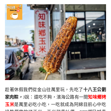
趁著休假我們從金山往萬里玩，先吃了
十八王公劉
家肉粽，
J說：還吃不夠，濱海公路有一間
知味鄉烤
玉米
是萬里必吃小吃，一吃就成為阿綿目前心中吃