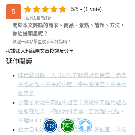
5/5 - (1 vote)
5
1位網友投票評論
關於本文評論的商家、商品、景點、議題、方法，
你給幾顆星呢？
歡迎一起點擊星號參與評論唷！
按讚加入粉絲團
文章按讚及分享
延伸閱讀
味佳軟骨飯｜入口即化的膠質軟骨便當，赤肉
羹也必點，中平路小吃，中平路便當，中平商
圈美食
小巷子清燉牛肉麵中壢店｜清燉牛肉麵用魅力
征服在地人，神級清甜湯頭、自製超Q拉麵，
中壢SOGO美食，中壢牛肉麵
鉅大自助冰城｜芒果牛奶剉冰料多便宜，人氣