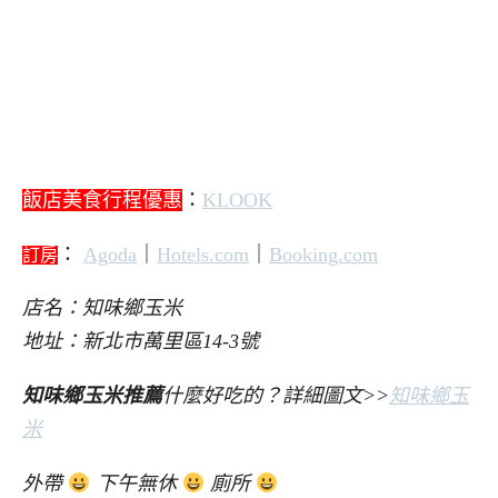
飯店美食行程優惠
：
KLOOK
：
Agoda
｜
Hotels.com
｜
Booking.com
訂房
店名：知味鄉玉米
地址：新北市萬里區14-3號
知味鄉玉米推薦
什麼好吃的？詳細圖文>>
知味鄉玉
米
外帶
下午無休
廁所