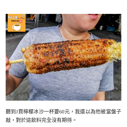
聽到J買檸檬冰沙一杯要60元，我還以為他被當盤子
敲，對於這飲料完全沒有期待。