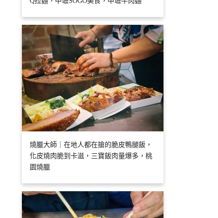
Q拉麵，中壢SOGO美食，中壢牛肉麵
燒臘大師｜在地人都在搶的脆皮鴨腿飯，
化皮燒肉脆到卡滋，三寶飯肉量爆多，桃
園燒臘