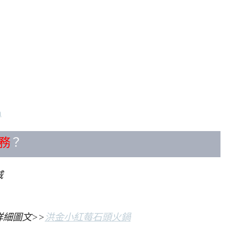
m
務
？
城
細圖文>>
洪金小紅莓石頭火鍋