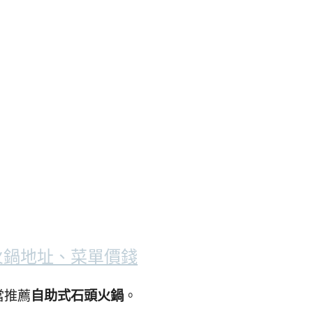
火鍋地址、菜單價錢
當推薦
自助式石頭火鍋
。