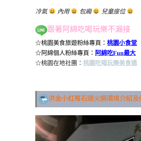
冷氣
內用
包廂
兒童座位
跟著阿綿吃喝玩樂不漏接
☆桃園美食旅遊粉絲專頁：
桃園小食堂
☆阿綿個人粉絲專頁：
阿綿吃Fun最大
☆桃園在地社團：
桃園吃喝玩樂美食通
..
洪金小紅莓石頭火鍋環境介紹及