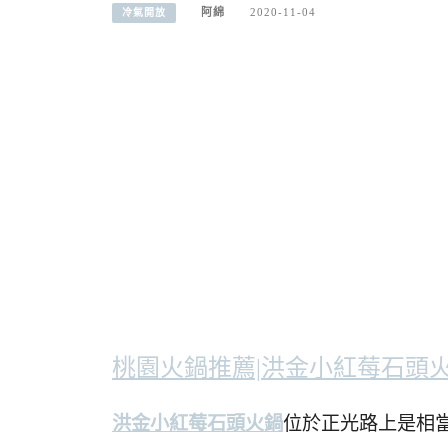
阿綿
2020-11-04
冷氣開放
桃園火鍋推薦|洪金小紅莓石頭
洪金小紅莓石頭火鍋
位於正光路上是相