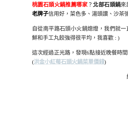
桃園石頭火鍋推薦哪家
？
北部石頭鍋
來
老牌子
信用好，菜色多、湯頭讚、沙茶
自從南平路石頭小火鍋熄燈，我們就一
鮮和手工丸餃強得很平均，我喜歡 : )
這次經過正光路，發現6點接近晚餐時
(
洪金小紅莓石頭火鍋
菜單價錢
)