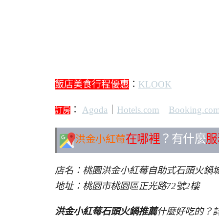
飯店美食行程優惠
：
KLOOK
：
Agoda
｜
Hotels.com
｜
Booking.co
訂房
在哪裡
？有什麼
服
洪金小紅莓
店名：桃園洪金小紅莓自助式石頭火鍋
地址：桃園市桃園區正光路72號2樓
洪金小紅莓石頭火鍋推薦
什麼好吃的？詳