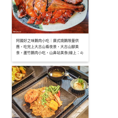
阿國好之味鵝肉小吃｜廣式燒鵝限量供
應，吃完上大古山看夜景，大古山腳美
食，蘆竹鵝肉小吃，山鼻站美食(線上：4)