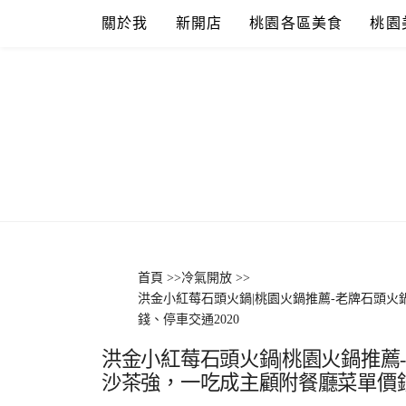
Skip
關於我
新開店
桃園各區美食
桃園
to
content
首頁
>>
冷氣開放
>>
洪金小紅莓石頭火鍋|桃園火鍋推薦-老牌石頭
錢、停車交通2020
洪金小紅莓石頭火鍋|桃園火鍋推薦
沙茶強，一吃成主顧附餐廳菜單價錢