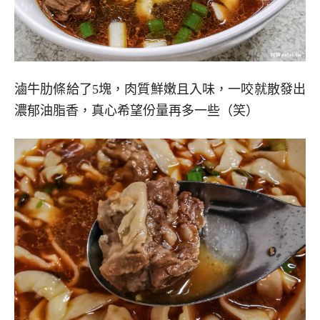
滷牛肋條給了5塊，肉質鮮嫩且入味，一咬就散發出
濃郁油脂香，真心希望份量再多一些（笑）