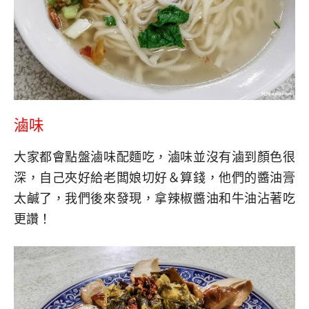
滷味
大家都會點盤滷味配麵吃，滷味並沒有滷到顏色很
深，自己夾好給老闆娘切好＆算錢，他們的醬油膏
太鹹了，我們後來發現，拿辣椒醬油和牛油沾著吃
更讚！