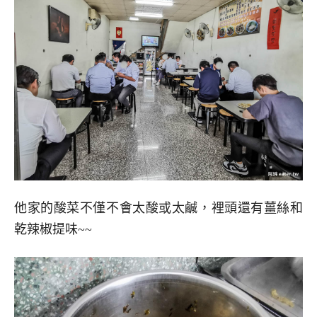
他家的酸菜不僅不會太酸或太鹹，裡頭還有薑絲和
乾辣椒提味~~