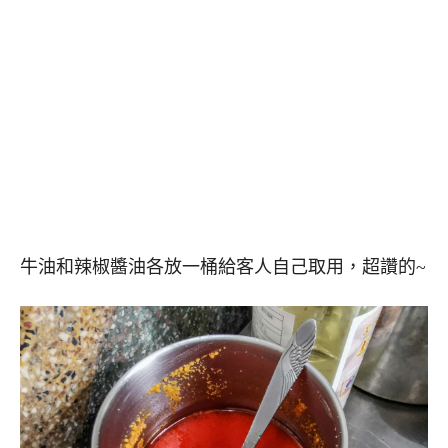
牛油和辣椒醬油各放一桶給客人自己取用，超讚的~