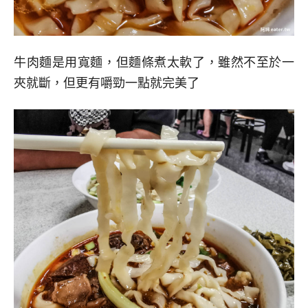
牛肉麵是用寬麵，但麵條煮太軟了，雖然不至於一
夾就斷，但更有嚼勁一點就完美了