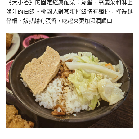
《大小魯》的固定經典配菜：蒸蛋、高麗菜和淋上
滷汁的白飯。桃園人對蒸蛋拌飯情有獨鍾，拌得越
仔細，飯就越有蛋香，吃起來更加濕潤順口