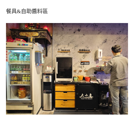
餐具&自助醬料區