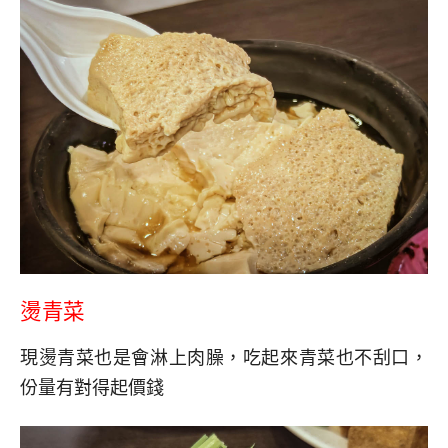
燙青菜
現燙青菜也是會淋上肉臊，吃起來青菜也不刮口，
份量有對得起價錢