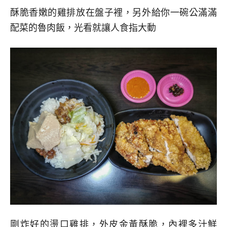
酥脆香嫩的雞排放在盤子裡，另外給你一碗公滿滿
配菜的魯肉飯，光看就讓人食指大動
剛炸好的燙口雞排，外皮金黃酥脆，內裡多汁鮮