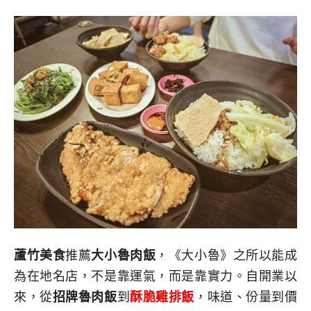
蘆竹美食
推薦
大小魯肉飯
，《大小魯》之所以能成
為在地名店，不是靠運氣，而是靠實力。自開業以
來，從
招牌魯肉飯
到
酥脆雞排飯
，味道、份量到價