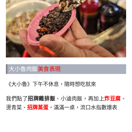
大小魯肉飯
美食表現
《大小魯》下午不休息，隨時想吃就來
我們點了
招牌雞排飯
、小滷肉飯，再加上
炸豆腐
、
燙青菜、
招牌蒸蛋
，滿滿一桌，流口水指數爆表