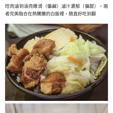
焢肉滷到油亮嫩滑（偏鹹）滷汁濃郁（偏甜），兩
者完美融合在熱騰騰的白飯裡，簡直好吃到翻