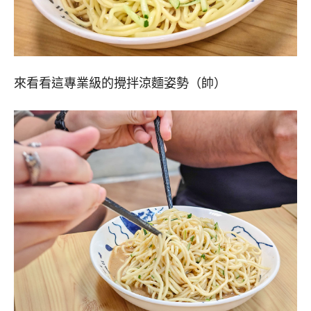
來看看這專業級的攪拌涼麵姿勢（帥）