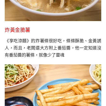
炸黃金脆薯
《享吃涼麵》的炸薯條很好吃，條條酥脆、金黃誘
人，而且，老闆還大方附上番茄醬，他一定知道沒
有番茄醬的薯條，就像少了靈魂