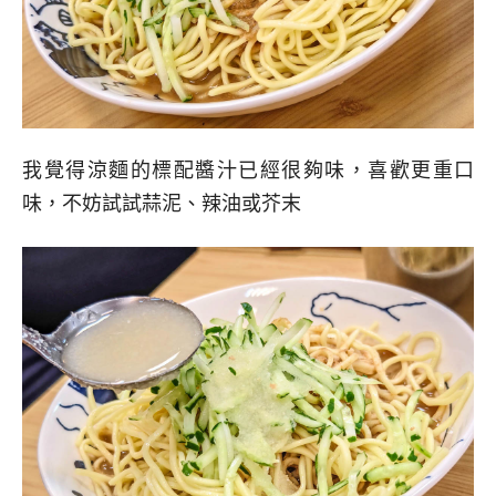
我覺得涼麵的標配醬汁已經很夠味，喜歡更重口
味，不妨試試蒜泥、辣油或芥末