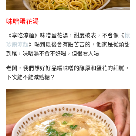
味噌蛋花湯
《享吃涼麵》味噌蛋花湯，甜度破表，不會像《
懷
珍饌涼麵
》喝到最後會有點苦苦的，他家是從頭甜
到尾，味噌湯不會不好喝，但很看人喝
老闆，我們想好好品嚐味噌的醇厚和蛋花的細膩，
下次能不能減點糖？