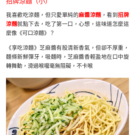
招牌涼麵（小）
我喜歡吃涼麵，但只愛單純的
麻醬涼麵
，看到
招牌
涼麵
就點下去，吃了第一口，心想，這味道怎麼這
麼像《可口涼麵》？
《享吃涼麵》芝麻醬有股清新香氣，但卻不厚重，
麵條新鮮彈牙，吸麵時，芝麻醬香輕盈地在口中旋
轉舞動，滑過喉嚨毫無阻礙，不卡喉