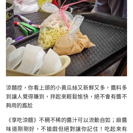
涼麵控，你看上頭的小黃瓜絲又新鮮又多，醬料多
到讓人覺得賺到，拌起來輕鬆愉快，絕不會有醬不
夠用的尷尬
《享吃涼麵》不稠不稀的醬汁可以流動自如；麻醬
味道剛剛好，不搶戲但絕對讓你記住！吃起來有