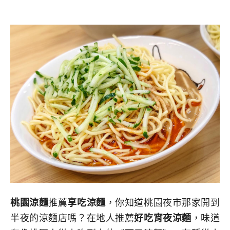
桃園涼麵
推薦
享吃涼麵
，你知道桃園夜市那家開到
半夜的涼麵店嗎？在地人推薦
好吃宵夜涼麵
，味道