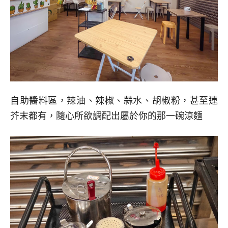
自助醬料區，辣油、辣椒、蒜水、胡椒粉，甚至連
芥末都有，隨心所欲調配出屬於你的那一碗涼麵