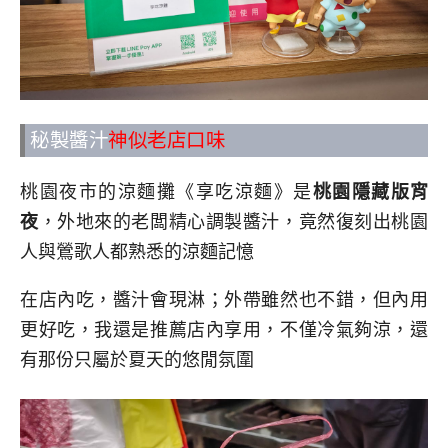
秘製醬汁
神
似老店口味
桃園夜市的涼麵攤《享吃涼麵》是
桃園隱藏版宵
夜
，外地來的老闆精心調製醬汁，竟然復刻出桃園
人與鶯歌人都熟悉的涼麵記憶
在店內吃，醬汁會現淋；外帶雖然也不錯，但內用
更好吃，我還是推薦店內享用，不僅冷氣夠涼，還
有那份只屬於夏天的悠閒氛圍