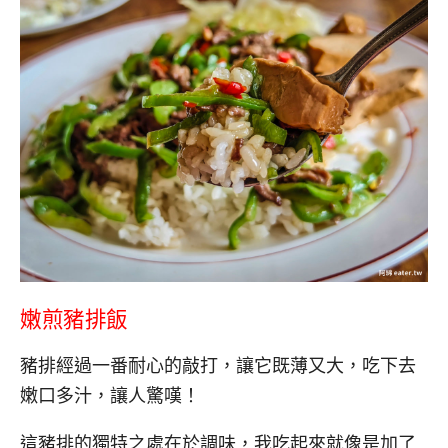
嫩煎豬排飯
豬排經過一番耐心的敲打，讓它既薄又大，吃下去
嫩口多汁，讓人驚嘆！
這豬排的獨特之處在於調味，我吃起來就像是加了