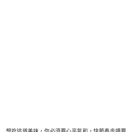
想吃這道美味，你必須要心平氣和，快節奏步調要