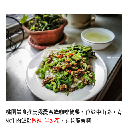
桃園美食
推薦
我愛蜜蜂咖啡簡餐
，位於中山路，青
椒牛肉飯點
微辣
+
半熟蛋
，有夠厲害啊