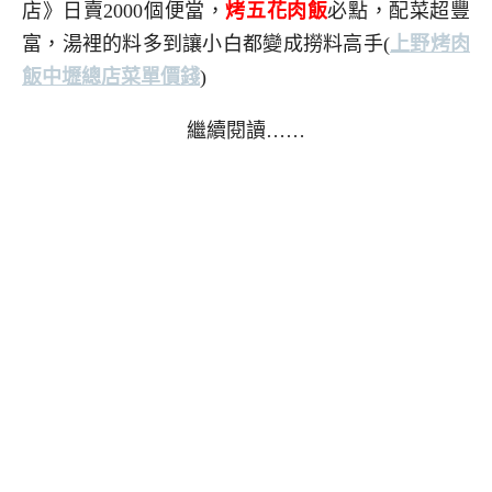
店》日賣2000個便當，
烤五花肉飯
必點，配菜超豐
富，湯裡的料多到讓小白都變成撈料高手(
上野烤肉
飯中壢總店菜單價錢
)
繼續閱讀……