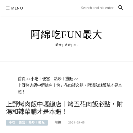
Skip
MENU
to
content
阿綿吃FUN最大
美食| 旅遊| 3C
首頁
>>
小吃︱便當︱熱炒︱攤販
>>
上野烤肉飯中壢總店｜烤五花肉飯必點，附湯和辣菜脯才是本
體！
上野烤肉飯中壢總店｜烤五花肉飯必點，附
湯和辣菜脯才是本體！
小吃︱便當︱熱炒︱攤販
阿綿
2024-09-05