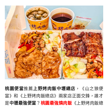
桃園便當
推薦
上野烤肉飯中壢總店
，《山之狼便
當》和《上野烤肉飯總店》兩家店正面交鋒，誰才
是
中壢最強便當
？
桃園最強燒肉飯
《上野烤肉飯總