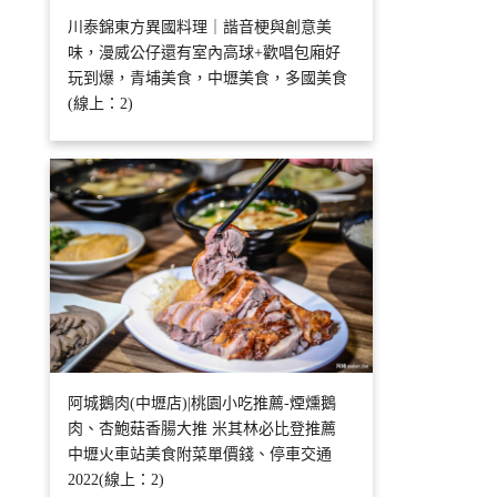
川泰錦東方異國料理｜諧音梗與創意美
味，漫威公仔還有室內高球+歡唱包廂好
玩到爆，青埔美食，中壢美食，多國美食
(線上：2)
阿城鵝肉(中壢店)|桃園小吃推薦-煙燻鵝
肉、杏鮑菇香腸大推 米其林必比登推薦
中壢火車站美食附菜單價錢、停車交通
2022(線上：2)