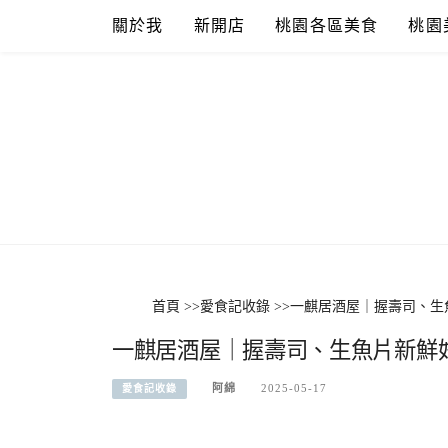
Skip
關於我
新開店
桃園各區美食
桃園
to
content
首頁
>>
愛食記收錄
>>
一麒居酒屋｜握壽司、生
一麒居酒屋｜握壽司、生魚片新鮮
阿綿
2025-05-17
愛食記收錄