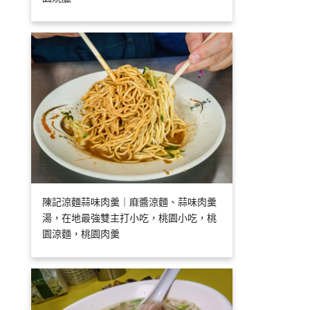
陳記涼麵蒜味肉羹｜麻醬涼麵、蒜味肉羹
湯，在地最強雙主打小吃，桃園小吃，桃
園涼麵，桃園肉羹