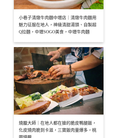
小巷子清燉牛肉麵中壢店｜清燉牛肉麵用
魅力征服在地人，神級清甜湯頭、自製超
Q拉麵，中壢SOGO美食，中壢牛肉麵
燒臘大師｜在地人都在搶的脆皮鴨腿飯，
化皮燒肉脆到卡滋，三寶飯肉量爆多，桃
園燒臘