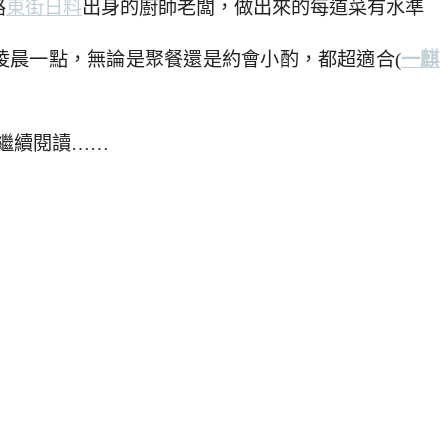
路
東街日料
出身的廚師老闆，做出來的每道菜有水準
凌晨一點，無論是聚餐還是約會小酌，都超適合(
一麒
繼續閱讀……