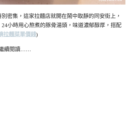
特別密集，這家拉麵店就開在鬧中取靜的同安街上，
，24小時用心熬煮的豚骨湯頭，味道濃郁醇厚，搭配
嶼拉麵菜單價錢
)
繼續閱讀……