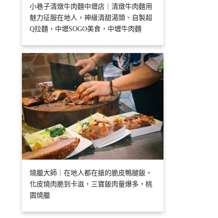
小巷子清燉牛肉麵中壢店｜清燉牛肉麵用
魅力征服在地人，神級清甜湯頭、自製超
Q拉麵，中壢SOGO美食，中壢牛肉麵
燒臘大師｜在地人都在搶的脆皮鴨腿飯，
化皮燒肉脆到卡滋，三寶飯肉量爆多，桃
園燒臘