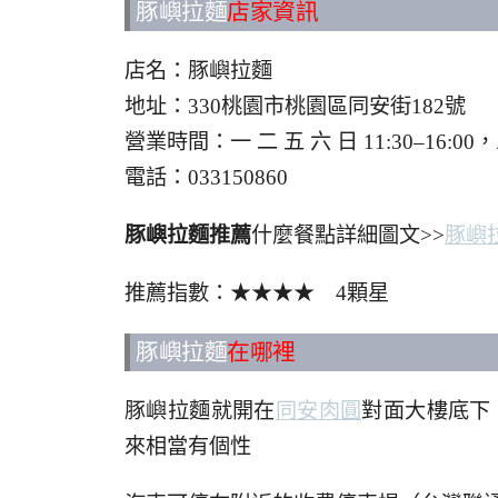
豚嶼拉麵
店家資訊
店名：豚嶼拉麵
地址：330桃園市桃園區同安街182號
營業時間：一 二 五 六 日 11:30–16
電話：033150860
豚嶼拉麵推薦
什麼餐點詳細圖文>>
豚嶼
推薦指數：★★★★ 4顆星
豚嶼拉麵
在哪裡
豚嶼拉麵就開在
同安肉圓
對面大樓底下
來相當有個性