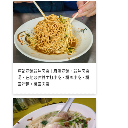
陳記涼麵蒜味肉羹｜麻醬涼麵、蒜味肉羹
湯，在地最強雙主打小吃，桃園小吃，桃
園涼麵，桃園肉羹