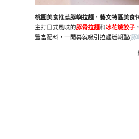
桃園美食
推薦
豚嶼拉麵
，
藝文特區美食
主打日式風味的
豚骨拉麵
和
冰花燒餃子
豐富配料，一開幕就吸引拉麵迷朝聖
(
豚