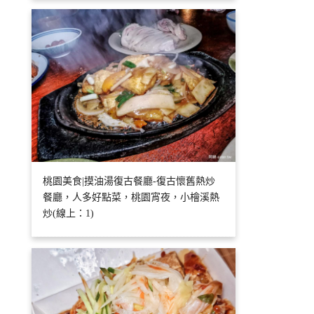
桃園美食|摸油湯復古餐廳-復古懷舊熱炒
餐廳，人多好點菜，桃園宵夜，小檜溪熱
炒(線上：1)