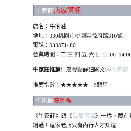
店家資訊
牛家莊
店名：牛家莊
地址：330桃園市桃園區縣府路310號
電話：033371480
營業時間：二 三 四 五 六 日 11:00–14:00
牛家莊推薦
什麼餐點詳細圖文>>
牛家莊
推薦指數：★★★★★ 5顆星
牛家莊
在哪裡
《牛家莊》跟《
我愛蜜蜂
》一樣，藏在
錯過！這家老店只有內行人才知道