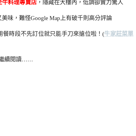
全牛料理專賣店
，隱藏在大樓內，低調卻實力驚人
味，難怪Google Map上有破千則高分評論
用餐時段不先訂位就只能手刀來搶位啦！
(
牛家莊菜單
繼續閱讀……