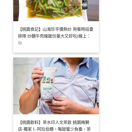
【桃園食記】山海珍平價熱炒 用餐時段要
排隊 炒麵牛肉燴飯份量大又好吃(線上：
1)
【桃園飲料】茶水印人文茶飲 桃園梅獅
店-獨家 L-阿拉伯糖，喝甜蜜少負擔，茶