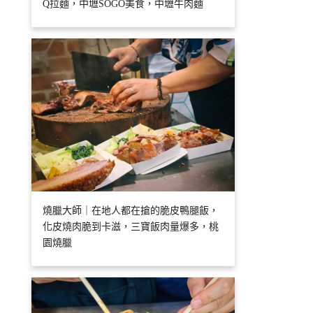
Q拉麵，中壢SOGO美食，中壢牛肉麵
燒臘大師｜在地人都在搶的脆皮鴨腿飯，
化皮燒肉脆到卡滋，三寶飯肉量爆多，桃
園燒臘