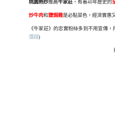
桃園熱炒
推薦
牛家莊
，有著40年歷史的
炒牛肉
和
鹽焗雞
是必點菜色，經濟實惠又美
《牛家莊》的忠實粉絲多到不用宣傳，
價錢
)