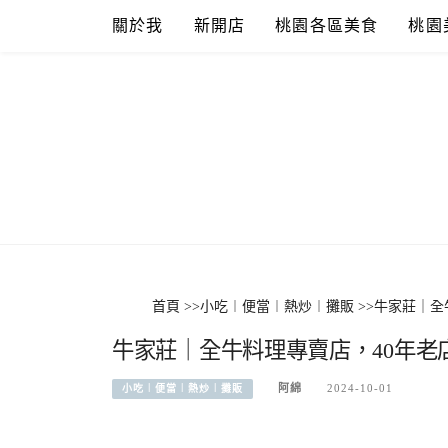
Skip
關於我
新開店
桃園各區美食
桃園
to
content
首頁
>>
小吃︱便當︱熱炒︱攤販
>>
牛家莊｜全
牛家莊｜全牛料理專賣店，40年老
阿綿
2024-10-01
小吃︱便當︱熱炒︱攤販