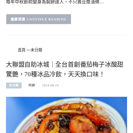
每年中秋節前變身為製餅達人，不只賣豆漿油條…
CONTINUE READING
首頁
>>
未分類
大聯盟自助冰城｜全台首創番茄梅子冰酸甜
驚艷，70種冰品冷飲，天天換口味！
未分類
阿綿
2024-08-24