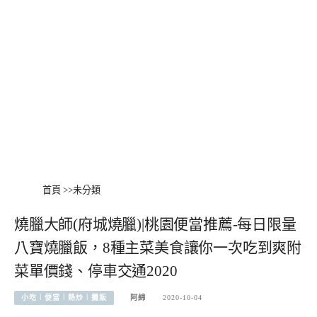
首頁
>>
未分類
燒臘大師(府城燒臘)|桃園便當推薦-每日限量
八寶燒臘飯，8種主菜美食讓你一次吃到爽附
菜單價錢、停車交通2020
小吃︱便當︱熱炒︱攤販
阿綿
2020-10-04