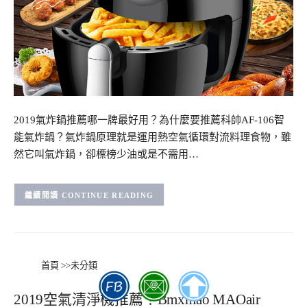
2019氣炸鍋推薦哪一牌最好用？為什麼要推薦科帥AF-106智
能氣炸鍋？氣炸鍋原理就是運用熱空氣循環對流料理食物，雖
然它叫氣炸鍋，卻標榜少油或是不需用…
CONTINUE READING
首頁
>>
未分類
2019空氣清淨機推薦！Bmxmao MAOair