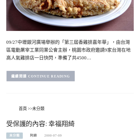
09/27中壢銀河廣場舉辦的「第三屆香雞排嘉年華」，由台灣
區電動屠宰工業同業公會主辦，桃園市政府邀請9家台灣在地
高人氣雞排店一日快閃，準備了共4500…
CONTINUE READING
首頁
>>
未分類
受保護的內容: 幸福翔綺
未分類
阿綿
2000-07-09