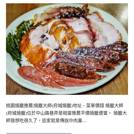
桃園燒臘推薦|燒臘大師(府城燒臘)地址、菜單價錢 燒臘大師
(府城燒臘)位於中山路巷弄是相當推薦平價燒臘便當。 燒臘大
師我想吃很久了，這家就是傳說中肉量…