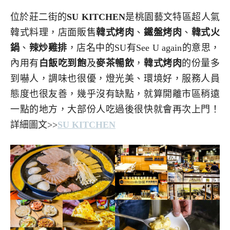
位於莊二街的
SU KITCHEN
是桃園藝文特區超人氣
韓式料理，店面販售
韓式烤肉
、
鐵盤烤肉
、
韓式火
鍋
、
辣炒雞排
，店名中的SU有See U again的意思，
內用有
白飯吃到飽
及
麥茶暢飲
，
韓式烤肉
的份量多
到嚇人，調味也很優，燈光美、環境好，服務人員
態度也很友善，幾乎沒有缺點，就算開離市區稍遠
一點的地方，大部份人吃過後很快就會再次上門！
詳細圖文>>
SU KITCHEN