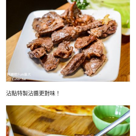
沾點特製沾醬更對味！