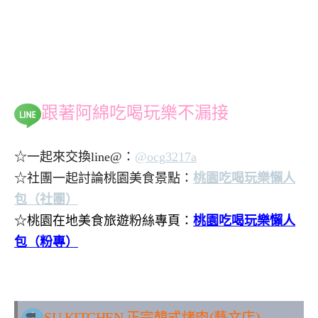
跟著阿綿吃喝玩樂不漏接
☆一起來交換line@：
@ocg3217a
☆社團一起討論桃園美食景點：
桃園吃喝玩樂懶人
包（社團）
☆桃園在地美食旅遊粉絲專頁：
桃園吃喝玩樂懶人
包（粉專）
.
SU KITCHEN
正宗韓式烤肉
(
藝文店
)