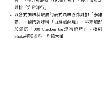
曼」、多汁雞腿排「OG桑炸雞」、爆汁薄皮炸
雞排「炸雞洋行」
以各式調味料取勝的泰式風味醬炸雞排「泰雞
霸」、獨門調味料「百鮮鹹酥雞」、蒜末加好
加滿的「888 Chicken bar炸物燒烤」、獨創
Shake拌粉醬料「炸鷄大獅」