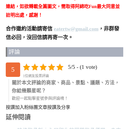
連結，如欲轉載全篇圖文，需取得阿綿吃Fun最大同意並
註明出處，感謝！
合作邀約活動請寄信
eatertw@gmail.com
，非群發
信必回，沒回信請再寄一次。
評論
5/5 - (1 vote)
5
1位網友投票評論
關於本文評論的商家、商品、景點、議題、方法，
你給幾顆星呢？
歡迎一起點擊星號參與評論唷！
按讚加入粉絲團
文章按讚及分享
延伸閱讀