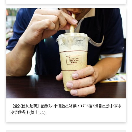
【全家便利超商】酷繽沙-平價版星冰樂，1沖2捏3攪自己動手做冰
沙樂趣多！(線上：1)