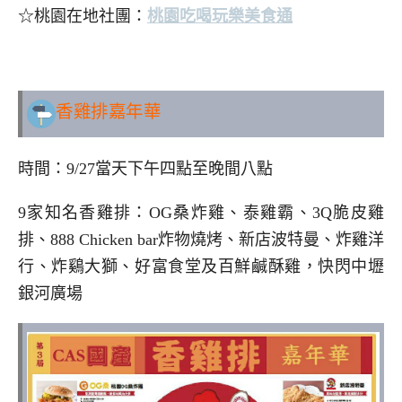
☆桃園在地社團：
桃園吃喝玩樂美食通
..
香雞排嘉年華
時間：9/27當天下午四點至晚間八點
9家知名香雞排：OG桑炸雞、泰雞霸、3Q脆皮雞
排、888 Chicken bar炸物燒烤、新店波特曼、炸雞洋
行、炸鷄大獅、好富食堂及百鮮鹹酥雞，快閃中壢
銀河廣場