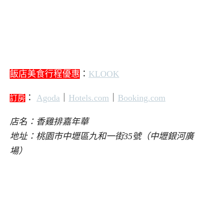
飯店美食行程優惠
：
KLOOK
：
Agoda
｜
Hotels.com
｜
Booking.com
訂房
店名：香雞排嘉年華
地址：桃園市中壢區九和一街35號（中壢銀河廣
場）