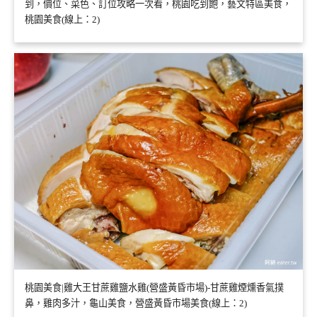
到，價位、菜色、訂位攻略一次看，桃園吃到飽，藝文特區美食，
桃園美食(線上：2)
桃園美食|雞大王甘蔗雞鹽水雞(營盛黃昏市場)-甘蔗雞煙燻香氣撲
鼻，雞肉多汁，龜山美食，營盛黃昏市場美食(線上：2)