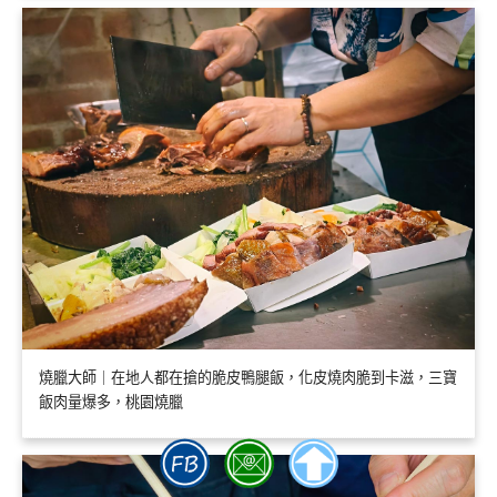
燒臘大師｜在地人都在搶的脆皮鴨腿飯，化皮燒肉脆到卡滋，三寶
飯肉量爆多，桃園燒臘