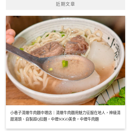
近期文章
小巷子清燉牛肉麵中壢店｜清燉牛肉麵用魅力征服在地人，神級清
甜湯頭、自製超Q拉麵，中壢SOGO美食，中壢牛肉麵