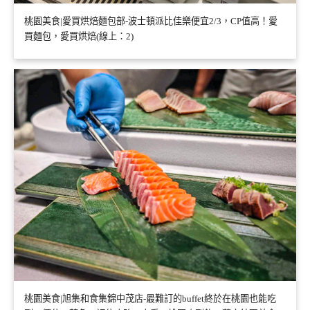
桃園美食|愛買烘焙麵包部-波士頓派比佳樂便宜2/3，CP值高！愛
買麵包，愛買烘焙(線上：2)
桃園美食|旭集和食集錦中茂店-最難訂的buffet終於在桃園也能吃