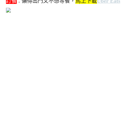
訂餐
懶得出門又不想等餐，
馬上下載
Uber Eats
：