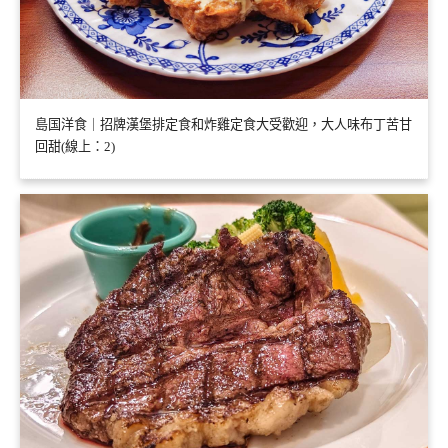
島国洋食｜招牌漢堡排定食和炸雞定食大受歡迎，大人味布丁苦甘
回甜(線上：2)