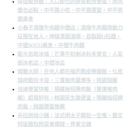
味佳軟骨飯｜入口即化的膠質軟骨便當，赤肉
羹也必點，中平路小吃，中平路便當，中平商
圈美食
小巷子清燉牛肉麵中壢店｜清燉牛肉麵用魅力
征服在地人，神級清甜湯頭、自製超Q拉麵，
中壢SOGO美食，中壢牛肉麵
鉅大自助冰城｜芒果牛奶剉冰料多便宜，人氣
剉冰老店，中壢冰店
燒臘大師｜在地人都在搶的脆皮鴨腿飯，化皮
燒肉脆到卡滋，三寶飯肉量爆多，桃園燒臘
佳緣便當快餐｜隱藏版招牌肉飯（蔥爆豬肉
飯）超值好吃。桃園民生路便當，隱藏版招牌
肉飯，桃園便當推薦
朵拉烘焙小舖｜法式明太子麵包一生推，藝文
特區麵包附菜單價錢、停車交通