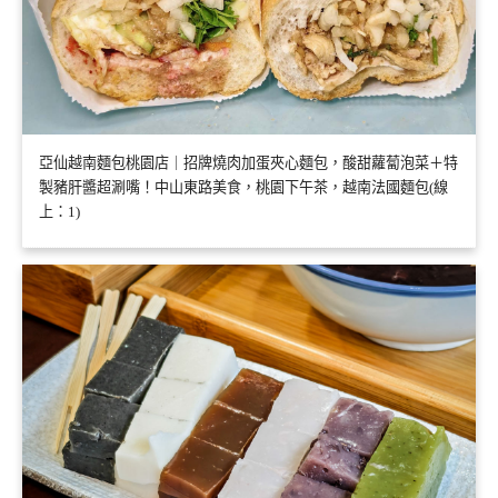
亞仙越南麵包桃園店｜招牌燒肉加蛋夾心麵包，酸甜蘿蔔泡菜＋特
製豬肝醬超涮嘴！中山東路美食，桃園下午茶，越南法國麵包(線
上：1)