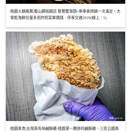
桃園火鍋推薦|蜀山饌桃園店 鴛鴦雙湯頭+串串香撈鍋一次滿足，大
掌舵海鮮份量多到炸附菜單價錢、停車交通2020(線上：1)
桃園美食|台灣真有味鹹酥雞-桃園第一難排的鹹酥雞，三民公園美