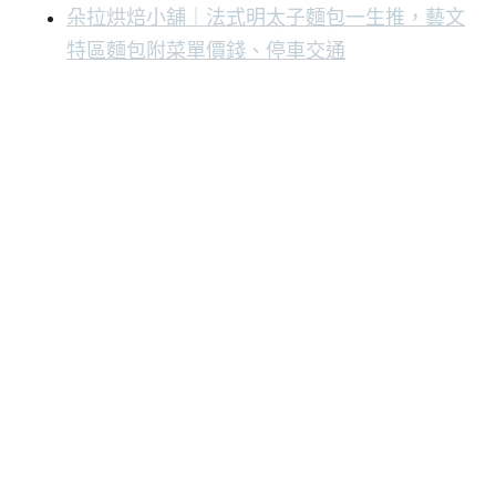
朵拉烘焙小舖｜法式明太子麵包一生推，藝文
特區麵包附菜單價錢、停車交通