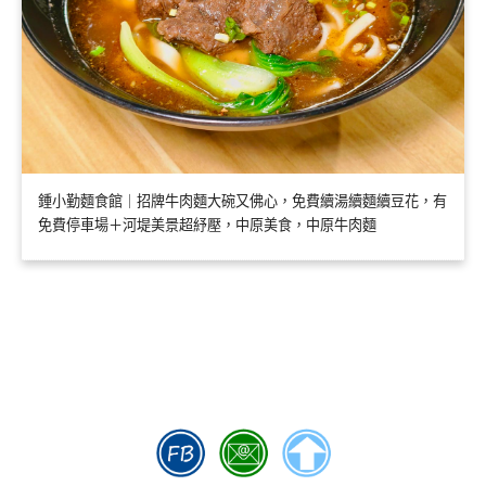
鍾小勤麵食館｜招牌牛肉麵大碗又佛心，免費續湯續麵續豆花，有
免費停車場＋河堤美景超紓壓，中原美食，中原牛肉麵