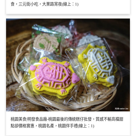
食，三元街小吃，大業路宵夜(線上：1)
桃園美食|明發食品廠-桃園最後的傳統糕仔批發，質感不輸高檔甜
點卻價格實惠，桃園名產，桃園伴手禮(線上：1)