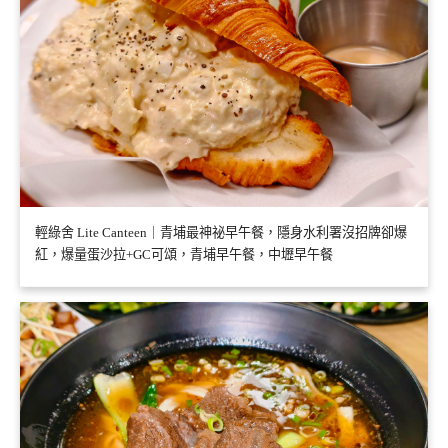
輕綠舍 Lite Canteen｜青埔最神祕早午餐，隱身水利署沒招牌卻爆
紅，爆量蛋沙拉+GC可頌，青埔早午餐，中壢早午餐