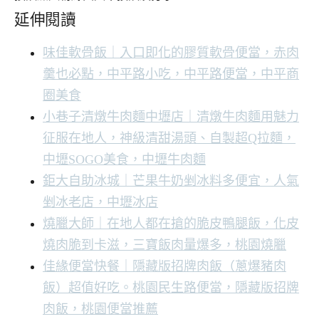
延伸閱讀
味佳軟骨飯｜入口即化的膠質軟骨便當，赤肉
羹也必點，中平路小吃，中平路便當，中平商
圈美食
小巷子清燉牛肉麵中壢店｜清燉牛肉麵用魅力
征服在地人，神級清甜湯頭、自製超Q拉麵，
中壢SOGO美食，中壢牛肉麵
鉅大自助冰城｜芒果牛奶剉冰料多便宜，人氣
剉冰老店，中壢冰店
燒臘大師｜在地人都在搶的脆皮鴨腿飯，化皮
燒肉脆到卡滋，三寶飯肉量爆多，桃園燒臘
佳緣便當快餐｜隱藏版招牌肉飯（蔥爆豬肉
飯）超值好吃。桃園民生路便當，隱藏版招牌
肉飯，桃園便當推薦