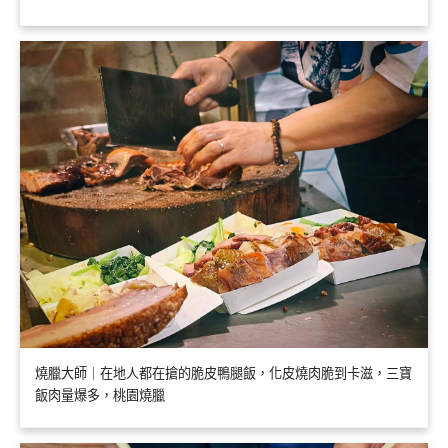
燒臘大師｜在地人都在搶的脆皮鴨腿飯，化皮燒肉脆到卡滋，三寶
飯肉量爆多，桃園燒臘