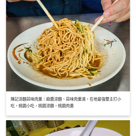
陳記涼麵蒜味肉羹｜麻醬涼麵、蒜味肉羹湯，在地最強雙主打小
吃，桃園小吃，桃園涼麵，桃園肉羹