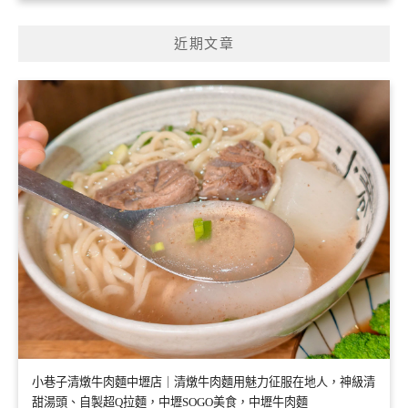
近期文章
小巷子清燉牛肉麵中壢店｜清燉牛肉麵用魅力征服在地人，神級清
甜湯頭、自製超Q拉麵，中壢SOGO美食，中壢牛肉麵