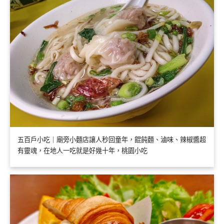
五百戶小吃｜廟旁小麵店讓人秒回童年，餛飩麵、滷味、辣椒醬超
有靈魂，在地人一吃就是好幾十年，桃園小吃