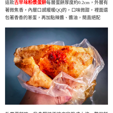
這款
古早味粉漿蛋餅
每層蛋餅厚度約0.2cm，外層有
著微焦香，內層口感暖暖QQ的，口味微甜，裡面還
包著香香的蔥蛋，再加點辣醬、醬油，簡直絕配