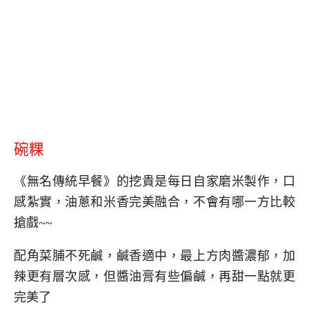
碗粿
《無名傳統早餐》的挖貴是每日自家磨米製作，口
感紮實，油蔥和米香完美融合，不會有哪一方比較
搶戲~~
配角菜脯不死鹹，鹹香適中，最上方肉醬濃郁，加
辣更有層次感，但醬油膏有些偏鹹，再甜一點就更
完美了