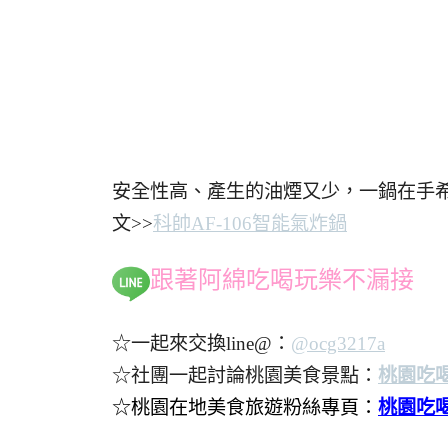
安全性高、產生的油煙又少，一鍋在手
文>>
科帥AF-106智能氣炸鍋
跟著阿綿吃喝玩樂不漏接
☆一起來交換line@：
@ocg3217a
☆社團一起討論桃園美食景點：
桃園吃
☆桃園在地美食旅遊粉絲專頁：
桃園吃