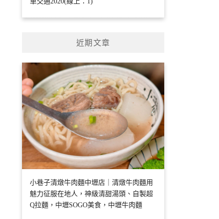
車交通2020(線上：1)
近期文章
小巷子清燉牛肉麵中壢店｜清燉牛肉麵用
魅力征服在地人，神級清甜湯頭、自製超
Q拉麵，中壢SOGO美食，中壢牛肉麵