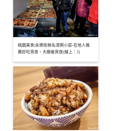
桃園美食|永樂街無名清粥小菜-在地人推
薦好吃宵夜，大廟後宵夜(線上：2)