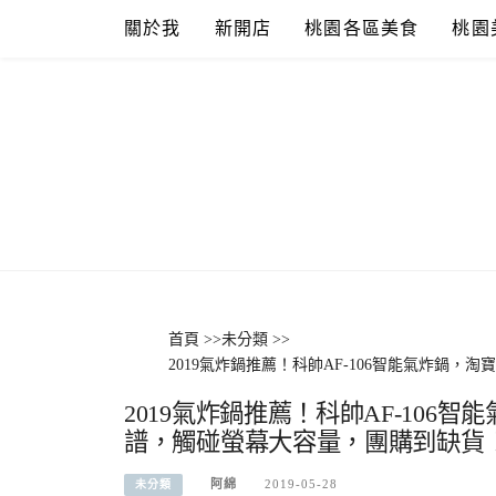
Skip
關於我
新開店
桃園各區美食
桃園
to
content
首頁
>>
未分類
>>
2019氣炸鍋推薦！科帥AF-106智能氣炸鍋
2019氣炸鍋推薦！科帥AF-106
譜，觸碰螢幕大容量，團購到缺貨
阿綿
2019-05-28
未分類