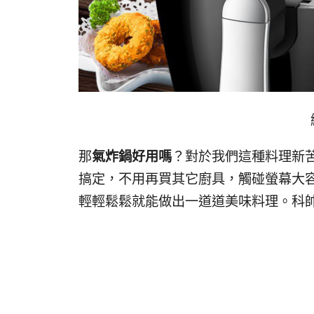
那
氣炸鍋好用嗎
？對於我們這種料理新
搞定，不用再買其它廚具，觸碰螢幕大
輕輕鬆鬆就能做出一道道美味料理。科