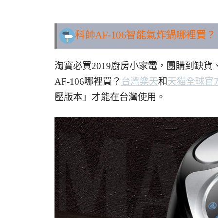
.
科帥AF-106智能氣炸鍋
哪裡買？
淘寶必買2019廚房小家電，團購到缺
AF-106哪裡買？
台灣樂天
和
天猫全球官
壓版本」才能在台灣使用。