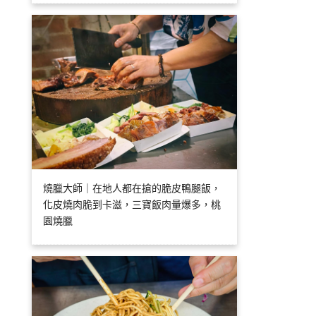
燒臘大師｜在地人都在搶的脆皮鴨腿飯，
化皮燒肉脆到卡滋，三寶飯肉量爆多，桃
園燒臘