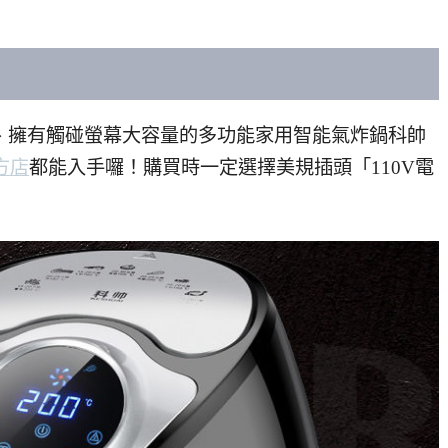
貨、擁有觸碰螢幕大容量的多功能家用智能氣炸鍋科帥
方店
都能入手囉！購買時一定選擇美規插頭「110V電