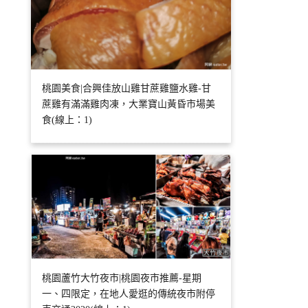
桃園美食|合興佳放山雞甘蔗雞鹽水雞-甘
蔗雞有滿滿雞肉凍，大業寶山黃昏市場美
食(線上：1)
桃園蘆竹大竹夜市|桃園夜市推薦-星期
一、四限定，在地人愛逛的傳統夜市附停