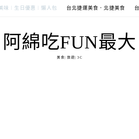
美味︱生日優惠︱懶人包
台北捷運美食．北捷美食
阿綿吃FUN最大
美食| 旅遊| 3C