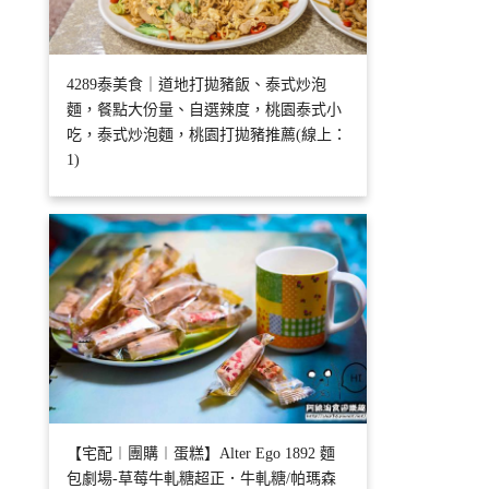
4289泰美食｜道地打拋豬飯、泰式炒泡
麵，餐點大份量、自選辣度，桃園泰式小
吃，泰式炒泡麵，桃園打拋豬推薦(線上：
1)
【宅配︱團購︱蛋糕】Alter Ego 1892 麵
包劇場-草莓牛軋糖超正．牛軋糖/帕瑪森