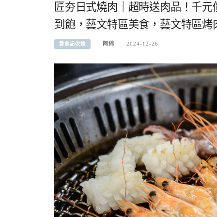
匠夯日式燒肉｜超時送肉品！千元
到飽，藝文特區美食，藝文特區烤
阿綿
2024-12-26
愛食記收錄