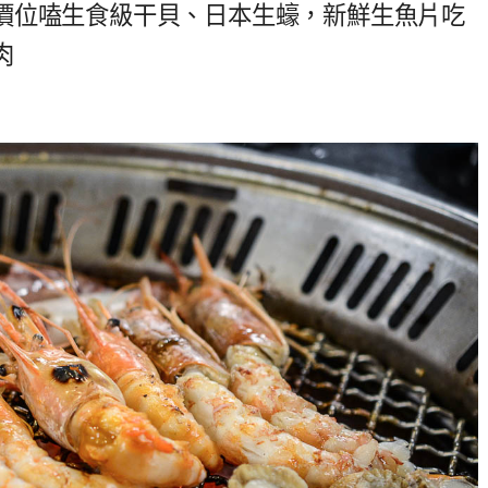
價位嗑生食級干貝、日本生蠔，新鮮生魚片吃
肉