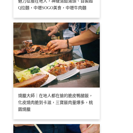
魅力征服在地人，神級清甜湯頭、自製超
Q拉麵，中壢SOGO美食，中壢牛肉麵
燒臘大師｜在地人都在搶的脆皮鴨腿飯，
化皮燒肉脆到卡滋，三寶飯肉量爆多，桃
園燒臘