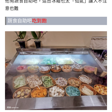
他有蔬食自助吧，這台冰箱也太「仙氣」讓人不注
意也難
蔬食自助吧
吃到飽