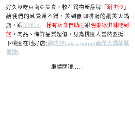
好久沒吃東南亞美食，牧石鍋物新品牌「
涮叻沙
」
給我們的感覺還不錯，美到像咖啡廳的網美火鍋
店，跟
築間2.0
一樣有蔬食自助吧
跟
明果冰淇淋吃到
飽
，肉品、海鮮品質超優，身為桃園人當然要挺一
下桃園在地好店(
涮叻沙Laksa hotpot南洋火鍋菜單
價錢
)
繼續閱讀……