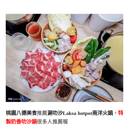
桃園八德美食
推薦
涮叻沙Laksa hotpot南洋火鍋
，
特
製奶香叻沙鍋
很多人推薦喔