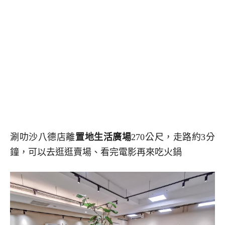
涮叻沙八德店離
置地生活廣場
270公尺，走路約3分
鐘，可以去逛逛賣場、看完電影再來吃火鍋