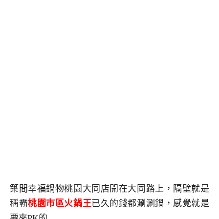
築間幸福鍋物桃園大同店開在大同路上，隔壁就是
稱霸
桃園市區火鍋王
已久的錢都涮涮鍋，感覺就是
要來PK的