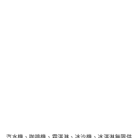
汽水機、咖啡機、霜淇淋、冰沙機、冰淇淋無限供