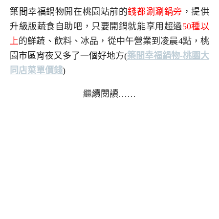
築間幸福鍋物開在桃園站前的
錢都涮涮鍋旁
，提供
升級版蔬食自助吧，只要開鍋就能享用超過
50種以
上
的鮮蔬、飲料、冰品，從中午營業到凌晨4點，桃
園市區宵夜又多了一個好地方
(
築間幸福鍋物-桃園大
同店菜單價錢
)
繼續閱讀……