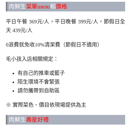
肉鮮生
菜單menu
和
價格
平日午餐 369元/人，平日晚餐 399元/人，節假日全
天 439元/人
0浪費就免收10%清潔費（節假日不適用）
毛小孩入店相關規定：
有自己的推車或籃子
陌生環境不會緊張
請勿攜帶到自助區
※ 實際菜色、價目依現場提供為主
肉鮮生
壽星好禮