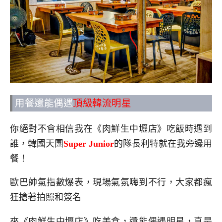
用餐還能偶遇
頂級韓流明星
你絕對不會相信我在《肉鮮生中壢店》吃飯時遇到
誰，韓國天團
Super Junior
的隊長利特就在我旁邊用
餐！
歐巴帥氣指數爆表，現場氣氛嗨到不行，大家都瘋
狂搶著拍照和簽名
來《肉鮮生中壢店》吃美食，還能偶遇明星，真是