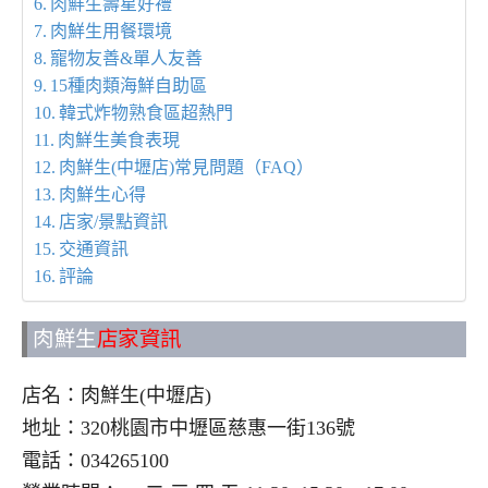
肉鮮生壽星好禮
肉鮮生用餐環境
寵物友善&單人友善
15種肉類海鮮自助區
韓式炸物熟食區超熱門
肉鮮生美食表現
肉鮮生(中壢店)常見問題（FAQ）
肉鮮生心得
店家/景點資訊
交通資訊
評論
肉鮮生
店家資訊
店名：肉鮮生(中壢店)
地址：320桃園市中壢區慈惠一街136號
電話：034265100