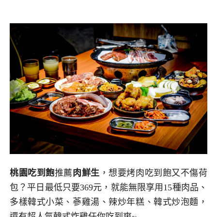
桃園吃到飽
推薦
肉鮮生
，想要烤肉吃到飽又不傷荷
包？平日最低只要369元，就能無限享用15種肉品、
多樣韓式小菜、蔘雞湯、辣炒年糕、韓式炒泡麵，
還有超人氣韓式炸雞任你吃到爽~