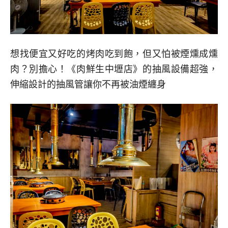
想找便宜又好吃的烤肉吃到飽，但又怕被煙燻成燻
肉？別擔心！《肉鮮生中壢店》的抽風設備超強，
伸縮設計的抽風管讓你不再被油煙纏身