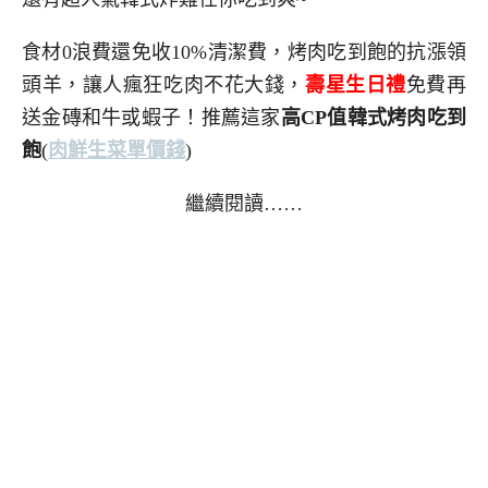
食材0浪費還免收10%清潔費，烤肉吃到飽的抗漲領
頭羊，讓人瘋狂吃肉不花大錢，
壽星生日禮
免費再
送金磚和牛或蝦子！推薦這家
高CP值韓式烤肉吃到
飽
(
肉鮮生菜單價錢
)
繼續閱讀……