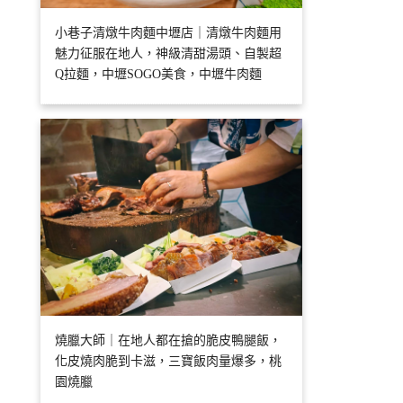
小巷子清燉牛肉麵中壢店｜清燉牛肉麵用
魅力征服在地人，神級清甜湯頭、自製超
Q拉麵，中壢SOGO美食，中壢牛肉麵
燒臘大師｜在地人都在搶的脆皮鴨腿飯，
化皮燒肉脆到卡滋，三寶飯肉量爆多，桃
園燒臘