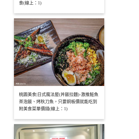
食(線上：1)
桃園美食|日式魔法屋(丼飯拉麵)-激推鮭魚
茶泡飯、烤秋刀魚，只要銅板價就能吃到
附美食菜單價錢(線上：1)