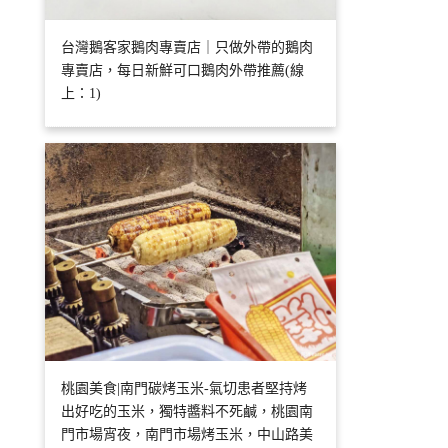
台灣鵝客家鵝肉專賣店｜只做外帶的鵝肉
專賣店，每日新鮮可口鵝肉外帶推薦(線
上：1)
桃園美食|南門碳烤玉米-氣切患者堅持烤
出好吃的玉米，獨特醬料不死鹹，桃園南
門市場宵夜，南門市場烤玉米，中山路美