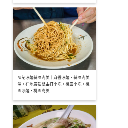
陳記涼麵蒜味肉羹｜麻醬涼麵、蒜味肉羹
湯，在地最強雙主打小吃，桃園小吃，桃
園涼麵，桃園肉羹