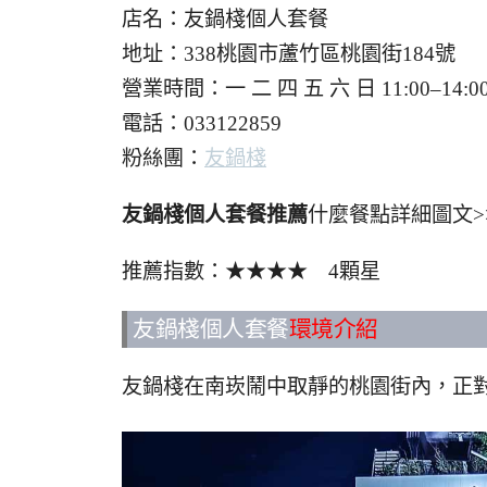
店名：友鍋棧個人套餐
地址：338桃園市蘆竹區桃園街184號
營業時間：一 二 四 五 六 日 11:00–1
電話：033122859
粉絲團：
友鍋棧
友鍋棧個人套餐推薦
什麼餐點詳細圖文>
推薦指數：★★★★ 4顆星
友鍋棧個人套餐
環境介紹
友鍋棧在南崁鬧中取靜的桃園街內，正