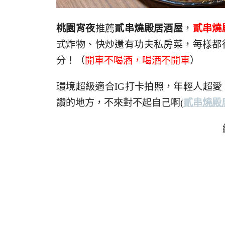
桃園宵夜
推薦
貳串燒殿居酒屋
，
貳串燒
式炸物、快炒還有功夫私房菜，每樣都
分！（
開車不喝酒，喝酒不開車
）
環境超級適合IG打卡拍照，年輕人超
讚的地方，不來對不起自己啊(
貳串燒殿