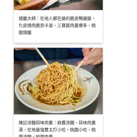
燒臘大師｜在地人都在搶的脆皮鴨腿飯，
化皮燒肉脆到卡滋，三寶飯肉量爆多，桃
園燒臘
陳記涼麵蒜味肉羹｜麻醬涼麵、蒜味肉羹
湯，在地最強雙主打小吃，桃園小吃，桃
園涼麵，桃園肉羹