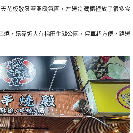
質天花板散發著溫暖氛圍，左邊冷藏櫃裡放了很多食
串燒，還靠近大有梯田生態公園，停車超方便，路邊