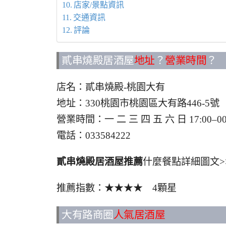
店家/景點資訊
交通資訊
評論
貳串燒殿居酒屋
地址
？
營業時間
？
店名：貳串燒殿-桃園大有
地址：330桃園市桃園區大有路446-5號
營業時間：一 二 三 四 五 六 日 17:0
電話：033584222
貳串燒殿居酒屋推薦
什麼餐點詳細圖文>
推薦指數：★★★★ 4顆星
大有路商圈
人氣居酒屋