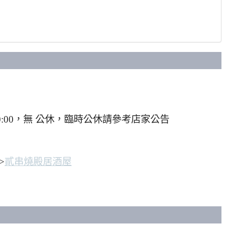
0–00:00，無 公休，臨時公休請參考店家公告
>
貳串燒殿居酒屋