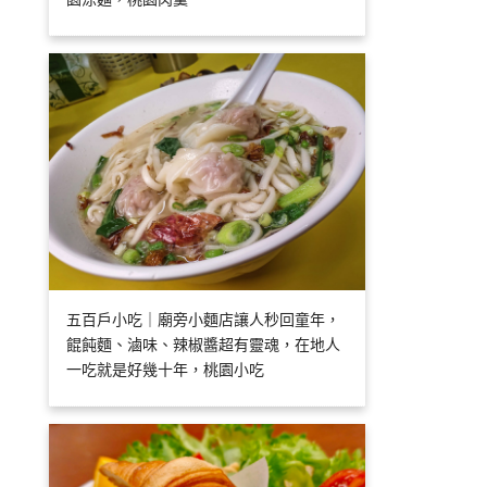
五百戶小吃｜廟旁小麵店讓人秒回童年，
餛飩麵、滷味、辣椒醬超有靈魂，在地人
一吃就是好幾十年，桃園小吃