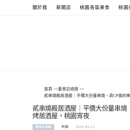
Skip
關於我
新開店
桃園各區美食
桃園
to
content
首頁
>>
愛食記收錄
>>
貳串燒殿居酒屋｜平價大份量串燒，高CP值的
貳串燒殿居酒屋｜平價大份量串燒
烤居酒屋，桃園宵夜
阿綿
2024-05-13
愛食記收錄