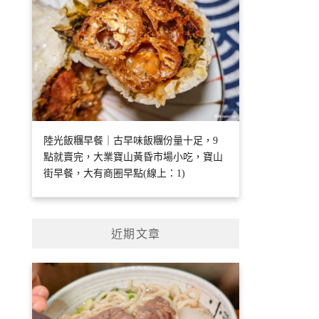
陸光飯糰早餐｜古早味飯糰份量十足，9
點就賣完，大業寶山黃昏市場小吃，寶山
街早餐，大有商圈早點(線上：1)
近期文章