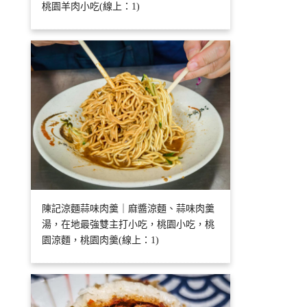
桃園羊肉小吃(線上：1)
陳記涼麵蒜味肉羹｜麻醬涼麵、蒜味肉羹
湯，在地最強雙主打小吃，桃園小吃，桃
園涼麵，桃園肉羹(線上：1)