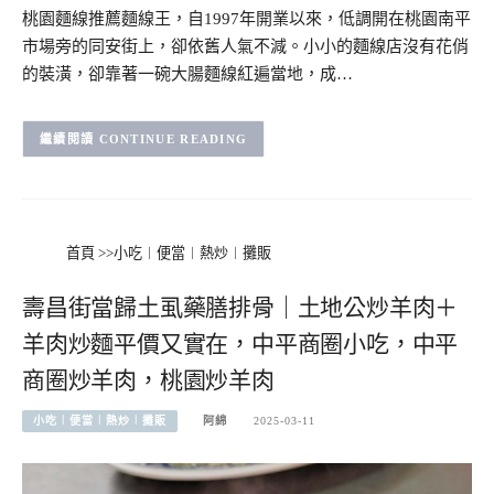
桃園麵線推薦麵線王，自1997年開業以來，低調開在桃園南平
市場旁的同安街上，卻依舊人氣不減。小小的麵線店沒有花俏
的裝潢，卻靠著一碗大腸麵線紅遍當地，成…
CONTINUE READING
首頁
>>
小吃︱便當︱熱炒︱攤販
壽昌街當歸土虱藥膳排骨｜土地公炒羊肉＋
羊肉炒麵平價又實在，中平商圈小吃，中平
商圈炒羊肉，桃園炒羊肉
小吃︱便當︱熱炒︱攤販
阿綿
2025-03-11