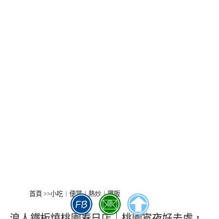
首頁
>>
小吃︱便當︱熱炒︱攤販
浪人鐵板燒桃園春日店｜桃園宵夜好去處，