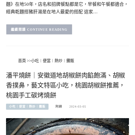
麵》在地50年，店名和招牌餐點都是它，早餐和午餐都適合，
經典乾麵搭豬肝湯是在地人最愛的搭配 這家…
CONTINUE READING
首頁
>>
小吃︱便當︱熱炒︱攤販
潘平燒餅｜安徽道地胡椒餅肉餡飽滿、胡椒
香撲鼻，藝文特區小吃，桃園胡椒餅推薦，
桃園手工碳烤燒餅
小吃︱便當︱熱炒︱攤販
阿綿
2024-03-05