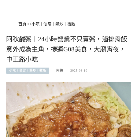
首頁
>>
小吃︱便當︱熱炒︱攤販
阿秋鹹粥｜24小時營業不只賣粥，滷排骨飯
意外成為主角，捷運G08美食，大廟宵夜，
中正路小吃
小吃︱便當︱熱炒︱攤販
阿綿
2025-03-10