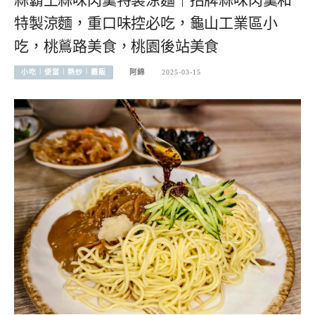
特製涼麵，重口味控必吃，龜山工業區小
吃，桃鶑路美食，桃園後站美食
小吃︱便當︱熱炒︱攤販
阿綿
2025-03-15