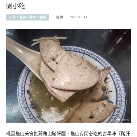
園小吃
小吃︱便當︱熱炒︱攤販
阿綿
2023-10-11
桃園龜山美食推薦龜山豬肝麵，龜山有間必吃的古早味《豬肝