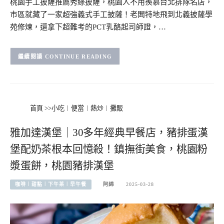
桃園手工披薩推薦秀綠披薩，桃園人不用羨慕台北排隊名店，
市區就藏了一家超強義式手工披薩！老闆特地飛到北義披薩學
苑修煉，還拿下超難考的PCT乳酪起司師證，…
CONTINUE READING
首頁
>>
小吃︱便當︱熱炒︱攤販
雅加達漢堡｜30多年經典早餐店，豬排蛋漢
堡配奶茶根本回憶殺！鎮撫街美食，桃園粉
漿蛋餅，桃園豬排漢堡
咖啡︱甜點︱下午茶︱早午餐
阿綿
2025-03-28