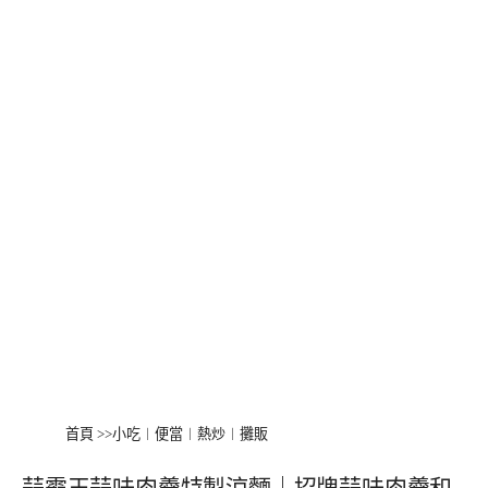
首頁
>>
小吃︱便當︱熱炒︱攤販
蒜霸王蒜味肉羹特製涼麵｜招牌蒜味肉羹和