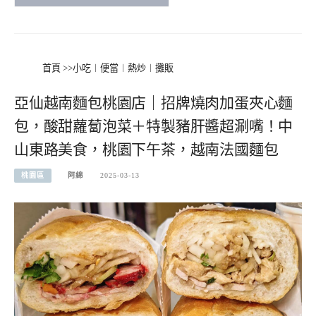
首頁
>>
小吃︱便當︱熱炒︱攤販
亞仙越南麵包桃園店｜招牌燒肉加蛋夾心麵
包，酸甜蘿蔔泡菜＋特製豬肝醬超涮嘴！中
山東路美食，桃園下午茶，越南法國麵包
桃園區
阿綿
2025-03-13