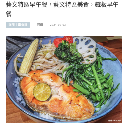
藝文特區早午餐，藝文特區美食，鐵板早午
餐
咖哩︱鐵板燒
阿綿
2024-05-03