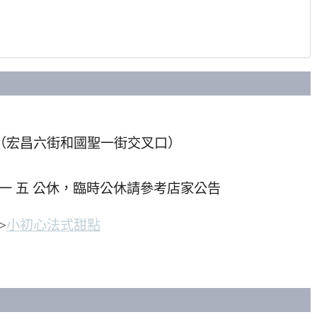
號（宏昌六街和國聖一街交叉口）
:00，一 五 公休，臨時公休請參考店家公告
>
小初心法式甜點