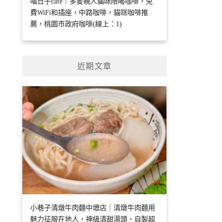
喵日子café｜多隻親人貓咪陪喝咖啡，免
費WiFi和插座，中路咖啡，貓咪咖啡推
薦，桃園市政府咖啡(線上：1)
近期文章
小巷子清燉牛肉麵中壢店｜清燉牛肉麵用
魅力征服在地人，神級清甜湯頭、自製超