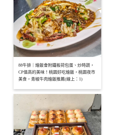
88牛排｜燴飯會附鐵板荷包蛋、炒時蔬，
CP值高的美味！桃園好吃燴飯，桃園夜市
美食，青椒牛肉燴飯推薦(線上：1)