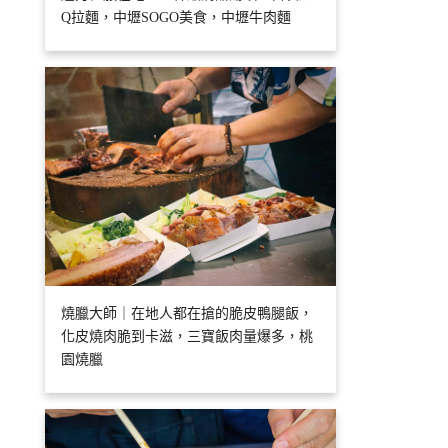
Q拉麵，中壢SOGO美食，中壢牛肉麵
燒臘大師｜在地人都在搶的脆皮鴨腿飯，
化皮燒肉脆到卡滋，三寶飯肉量爆多，桃
園燒臘