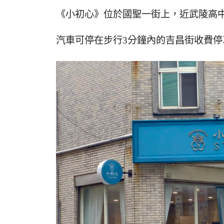
《小初心》位於國聖一街上，近武陵高
汽車可停在步行3分鐘內的吉昌街收費