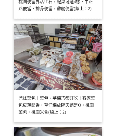
桃園便當界活化石，配菜可選4樣，中正
路便當，排骨便當，雞腿便當(線上：2)
鼎烽菜包｜菜包、芋粿巧都好吃！客家菜
包皮薄餡香，草仔粿放隔天還是Q，桃園
菜包，桃園米食(線上：2)