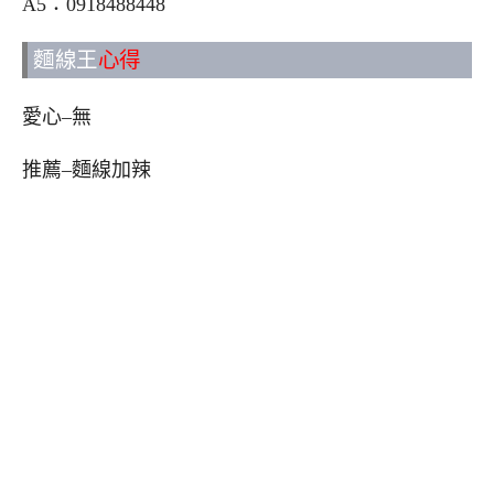
A5：0918488448
麵線王
心得
愛心–無
推薦–麵線加辣