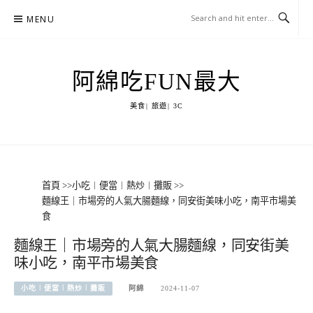
Skip
MENU
to
content
阿綿吃FUN最大
美食| 旅遊| 3C
首頁
>>
小吃︱便當︱熱炒︱攤販
>>
麵線王｜市場旁的人氣大腸麵線，同安街美味小吃，南平市場美
食
麵線王｜市場旁的人氣大腸麵線，同安街美
味小吃，南平市場美食
小吃︱便當︱熱炒︱攤販
阿綿
2024-11-07