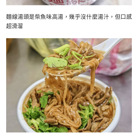
麵線湯頭是柴魚味高湯，幾乎沒什麼湯汁，但口感
超滑溜