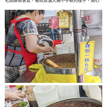
老闆娘很客氣，看她放滷大腸不手軟的樣子，開心