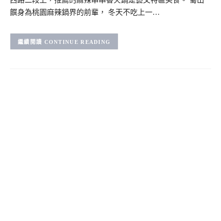
西路二段上，推薦的麻辣串串香火鍋是藝文特區美食。 蜀山
饌身為桃園麻辣鍋界的前輩， 冬天不吃上一…
CONTINUE READING