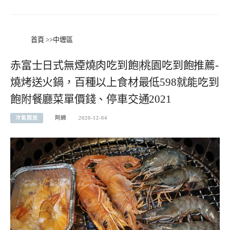
首頁
>>
中壢區
赤富士日式無煙燒肉吃到飽|桃園吃到飽推薦-
燒烤送火鍋，百種以上食材最低598就能吃到
飽附餐廳菜單價錢、停車交通2021
冷氣開放
阿綿
2020-12-04