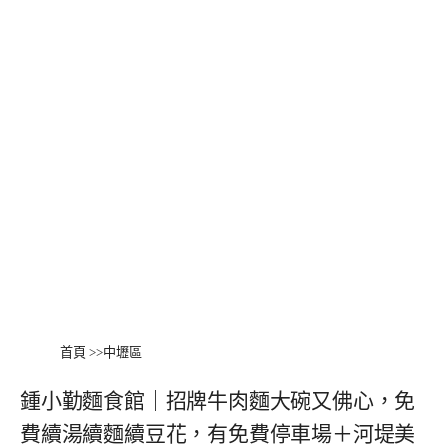
首頁
>>
中壢區
鍾小勤麵食館｜招牌牛肉麵大碗又佛心，免
費續湯續麵續豆花，有免費停車場＋河堤美