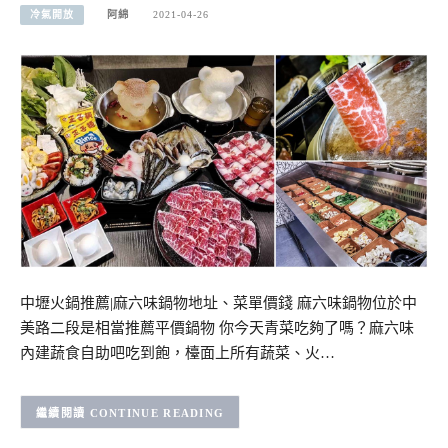
冷氣開放
阿綿
2021-04-26
中壢火鍋推薦|麻六味鍋物地址、菜單價錢 麻六味鍋物位於中
美路二段是相當推薦平價鍋物 你今天青菜吃夠了嗎？麻六味
內建蔬食自助吧吃到飽，檯面上所有蔬菜、火…
CONTINUE READING