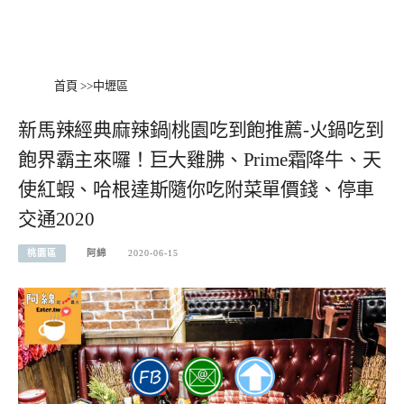
首頁
>>
中壢區
新馬辣經典麻辣鍋|桃園吃到飽推薦-火鍋吃到
飽界霸主來囉！巨大雞胇、Prime霜降牛、天
使紅蝦、哈根達斯隨你吃附菜單價錢、停車
交通2020
桃園區
阿綿
2020-06-15