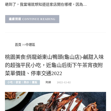
萌到了，我當場就想知道這家店開在哪裡，因為…
CONTINUE READING
首頁
>>
中壢區
桃園美食|俏龍爺東山鴨頭(龜山店)-鹹甜入味
的超強平民小吃，近龜山后街下午茶宵夜附
菜單價錢、停車交通2022
小吃︱便當︱熱炒︱攤販
阿綿
2022-12-02