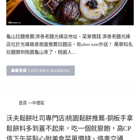
龜山拉麵推薦|濟善老麵光峰店地址、菜單價錢 濟善老麵光峰
店位於光峰路是相當推薦拉麵店，有uber eats外送！ 萬華知名
拉麵開到桃園龜山來了，桃園人…
CONTINUE READING
首頁
>>
中壢區
沃夫鬆餅吐司專門店|桃園鬆餅推薦-銅板手拿
鬆餅料多到蓋不起來，吃一個就狠飽，高CP
值下午茶點心附美食菜單價錢、停車交通