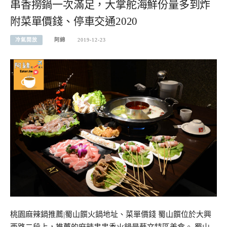
串香撈鍋一次滿足，大掌舵海鮮份量多到炸
附菜單價錢、停車交通2020
冷氣開放
阿綿
2019-12-23
桃園麻辣鍋推薦|蜀山饌火鍋地址、菜單價錢 蜀山饌位於大興