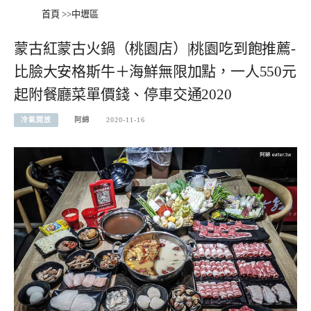
首頁
>>
中壢區
蒙古紅蒙古火鍋（桃園店）|桃園吃到飽推薦-
比臉大安格斯牛＋海鮮無限加點，一人550元
起附餐廳菜單價錢、停車交通2020
冷氣開放
阿綿
2020-11-16