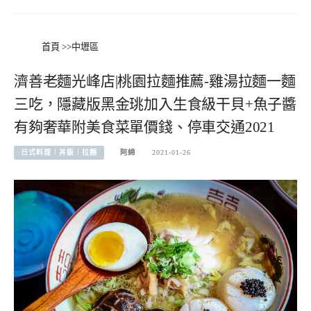
首頁
>>
中壢區
濟善老麵光峰店|桃園拉麵推薦-雞湯拉麵一麵
三吃，隱藏版黑金珧加入生食級干貝+魚子醬
有夠奢華附美食菜單價錢、停車交通2021
日式料理︱丼飯︱拉麵
阿綿
2021-01-26