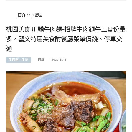
首頁
>>
中壢區
桃園美食|川驕牛肉麵-招牌牛肉麵牛三寶份量
多，藝文特區美食附餐廳菜單價錢、停車交
通
牛肉麵︱牛排
阿綿
2022-11-24