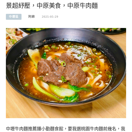
景超紓壓，中原美食，中原牛肉麵
中壢區
阿綿
2025-05-29
中壢牛肉麵推薦鍾小勤麵食館，要我選桃園牛肉麵前幾名，我