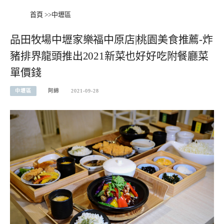
首頁
>>
中壢區
品田牧場中壢家樂福中原店|桃園美食推薦-炸
豬排界龍頭推出2021新菜也好好吃附餐廳菜
單價錢
中壢區
阿綿
2021-09-28