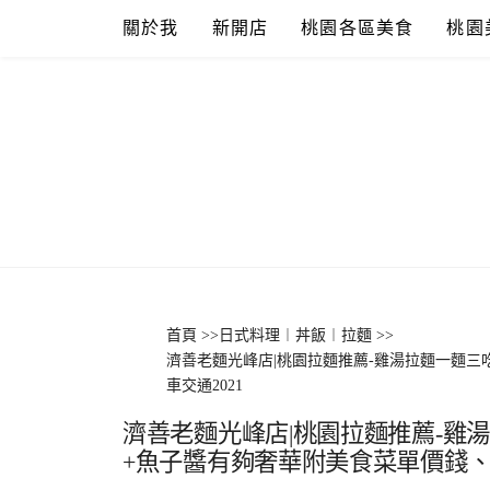
Skip
關於我
新開店
桃園各區美食
桃園
to
content
首頁
>>
日式料理︱丼飯︱拉麵
>>
濟善老麵光峰店|桃園拉麵推薦-雞湯拉麵一麵
車交通2021
濟善老麵光峰店|桃園拉麵推薦-雞
+魚子醬有夠奢華附美食菜單價錢、停