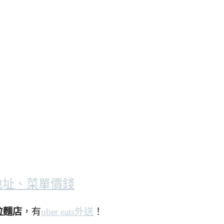
地址、菜單價錢
拉麵店
，有
uber eats外送
！