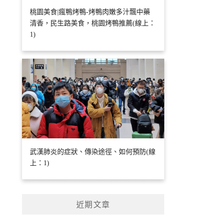
桃園美食|瘋鴨烤鴨-烤鴨肉嫩多汁飄中藥
清香，民生路美食，桃園烤鴨推薦(線上：
1)
武漢肺炎的症狀、傳染途徑、如何預防(線
上：1)
近期文章