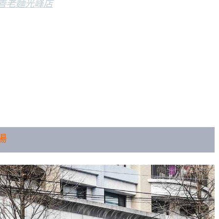
善老麵光峰店
場