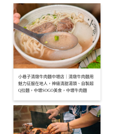
小巷子清燉牛肉麵中壢店｜清燉牛肉麵用
魅力征服在地人，神級清甜湯頭、自製超
Q拉麵，中壢SOGO美食，中壢牛肉麵