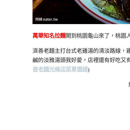
萬華知名拉麵
開到桃園龜山來了，桃園
濟善老麵主打台式老雞湯的清淡路線，
鹹的淡雅湯頭我好愛，店裡還有好吃又
善老麵光峰店菜單價錢
)