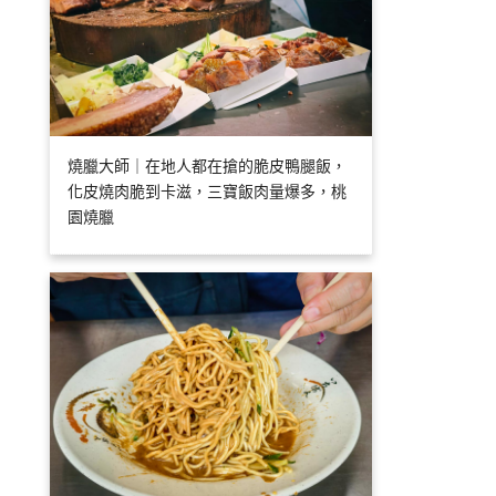
燒臘大師｜在地人都在搶的脆皮鴨腿飯，
化皮燒肉脆到卡滋，三寶飯肉量爆多，桃
園燒臘