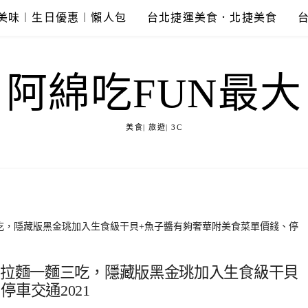
美味︱生日優惠︱懶人包
台北捷運美食．北捷美食
阿綿吃FUN最大
美食| 旅遊| 3C
三吃，隱藏版黑金珧加入生食級干貝+魚子醬有夠奢華附美食菜單價錢、停
湯拉麵一麵三吃，隱藏版黑金珧加入生食級干貝
車交通2021