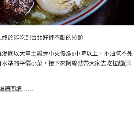
人終於能吃到台北好評不斷的拉麵
雞湯底以大量土雞骨小火慢燉6小時以上，不油膩不死
有水準的平價小菜，接下來阿綿就帶大家去吃拉麵
(
濟
繼續閱讀……