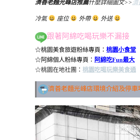
濟善老麵光峰店推薦
什麼詳細圖文>>
濟
冷氣
座位
外帶
外送
跟著阿綿吃喝玩樂不漏接
☆桃園美食旅遊粉絲專頁：
桃園小食堂
☆阿綿個人粉絲專頁：
阿綿吃Fun最大
☆桃園在地社團：
桃園吃喝玩樂美食通
濟善老麵光峰店環境介紹及停車