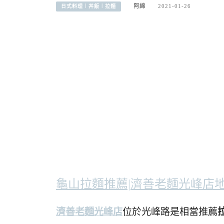
阿綿
2021-01-26
日式料理︱丼飯︱拉麵
龜山拉麵推薦|濟善老麵光峰店
濟善老麵光峰店
位於光峰路是相當推薦