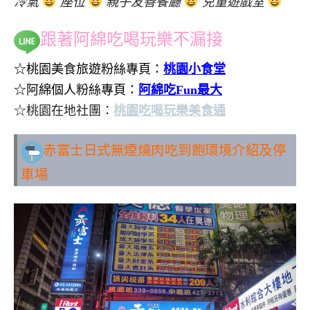
冷氣
座位
親子友善餐廳
兒童遊戲室
跟著阿綿吃喝玩樂不漏接
☆桃園美食旅遊粉絲專頁：
桃園小食堂
☆阿綿個人粉絲專頁：
阿綿吃Fun最大
☆桃園在地社團：
桃園吃喝玩樂美食通
赤富士日式無煙燒肉吃到飽環境介紹及停
車場