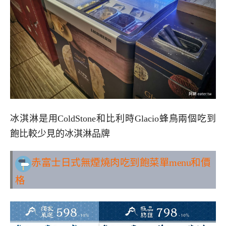
冰淇淋是用ColdStone和比利時Glacio蜂鳥兩個吃到
飽比較少見的冰淇淋品牌
赤富士日式無煙燒肉吃到飽
菜單menu和價
格