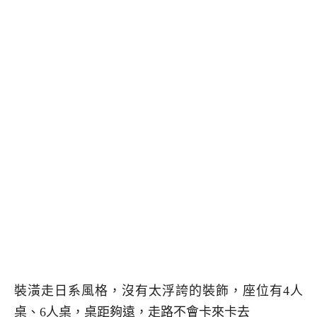
裝潢走日系風格，沒有太浮誇的裝飾，座位有4人
桌、6人桌，桌距夠遠，走路不會卡來卡去