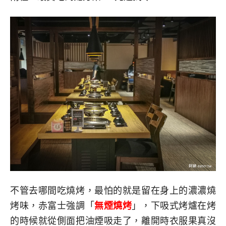
不管去哪間吃燒烤，最怕的就是留在身上的濃濃燒
烤味，赤富士強調「
無煙燒烤
」，下吸式烤爐在烤
的時候就從側面把油煙吸走了，離開時衣服果真沒