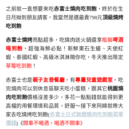
之前就一直想要來吃
赤富士燒肉吃到飽
，終於在生
日月拗到朋友請客，我當然是選最貴798元
頂級燒烤
吃到飽
赤富士燒烤
亮點超多，吃燒肉送火鍋還享
瓶裝
啤酒
喝到飽
，超強海鮮必點！新鮮東石生蠔、天使紅
蝦、泰國紅蝦、高級冰淇淋隨你吃，冬天推出限定
草莓吃到飽
！
赤富士也是
親子友善餐廳
，有
專屬兒童遊戲室
，吃
完燒肉可以到休息區聊天吃小蛋糕，跟其它
桃園燒
肉吃到飽
價格沒差多少，多花一點點錢就能得到更
高檔的用餐環境和品質，舒服～接下來阿綿就帶大
家去吃燒烤吃到飽
(
赤富士日式無煙燒肉吃到飽菜單
價錢
)
《
開車不喝酒，喝酒不開車》