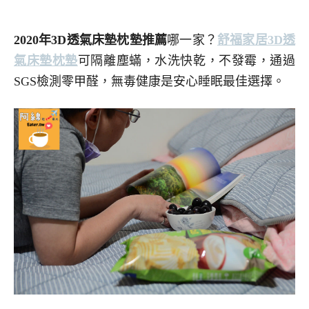
2020年3D透氣床墊枕墊推薦
哪一家？
舒福家居3D透
氣床墊枕墊
可隔離塵蟎，水洗快乾，不發霉，通過
SGS檢測零甲醛，無毒健康是安心睡眠最佳選擇。