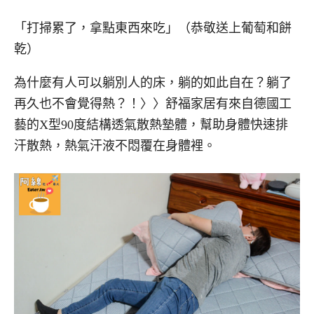
「打掃累了，拿點東西來吃」（恭敬送上葡萄和餅
乾）
為什麼有人可以躺別人的床，躺的如此自在？躺了
再久也不會覺得熱？！〉〉舒福家居有來自德國工
藝的X型90度結構透氣散熱墊體，幫助身體快速排
汗散熱，熱氣汗液不悶覆在身體裡。