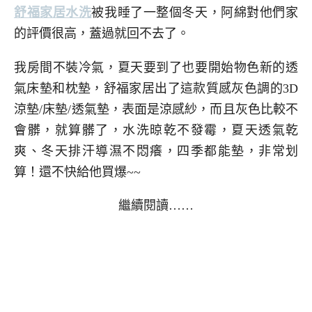
舒福家居水洗
被我睡了一整個冬天，阿綿對他們家
的評價很高，蓋過就回不去了。
我房間不裝冷氣，夏天要到了也要開始物色新的透
氣床墊和枕墊，舒福家居出了這款質感灰色調的3D
涼墊/床墊/透氣墊，表面是涼感紗，而且灰色比較不
會髒，就算髒了，水洗晾乾不發霉，夏天透氣乾
爽、冬天排汗導濕不悶癢，四季都能墊，非常划
算！還不快給他買爆~~
繼續閱讀……