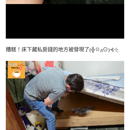
糟糕！床下藏私房錢的地方被發現了(╬☉д⊙)⊰⊹ฺ