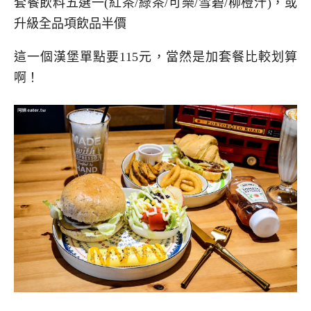
套餐飲料五選一(紅茶/綠茶/可樂/雪碧/柳橙汁)，或
升級全品項飲品半價
這一個漢堡單點要115元，當然是加套餐比較划算
啊！