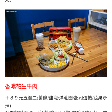
香濃花生牛肉
＋８９元五選二(薯條/雞塊/洋蔥圈/起司蛋捲/蔬果沙
拉)