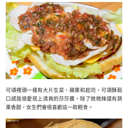
可頌裡頭一樣有大片生菜、蘋果和起司，可頌酥鬆
口感我很愛搭上清爽的莎莎醬，除了微微辣還有蔬
果香甜，女生們會很喜歡這一款輕食。