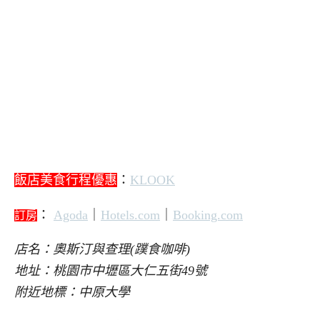
飯店美食行程優惠
：
KLOOK
：
Agoda
｜
Hotels.com
｜
Booking.com
訂房
店名：奧斯汀與查理(蹼食咖啡)
地址：桃園市中壢區大仁五街49號
附近地標：中原大學