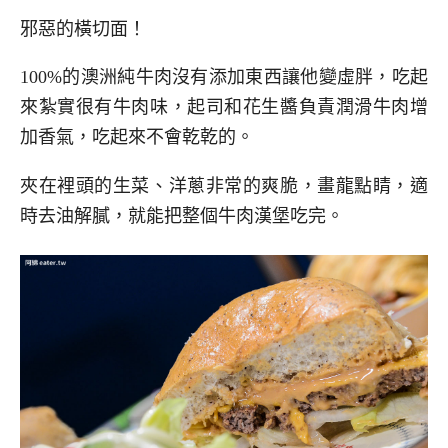
邪惡的橫切面！
100%的澳洲純牛肉沒有添加東西讓他變虛胖，吃起
來紮實很有牛肉味，起司和花生醬負責潤滑牛肉增
加香氣，吃起來不會乾乾的。
夾在裡頭的生菜、洋蔥非常的爽脆，畫龍點睛，適
時去油解膩，就能把整個牛肉漢堡吃完。