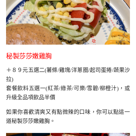
秘製莎莎嫩雞胸
＋８９元五選二(薯條/雞塊/洋蔥圈/起司蛋捲/蔬果沙
拉)
套餐飲料五選一(紅茶/綠茶/可樂/雪碧/柳橙汁)，或
升級全品項飲品半價
如果你喜歡清爽又有點微辣的口味，你可以點這一
道秘製莎莎嫩雞胸。