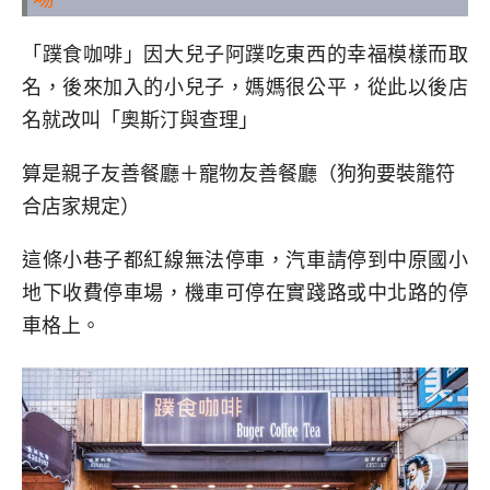
「蹼食咖啡」因大兒子阿蹼吃東西的幸福模樣而取
名，後來加入的小兒子，媽媽很公平，從此以後店
名就改叫「奧斯汀與查理」
算是親子友善餐廳＋寵物友善餐廳（狗狗要裝籠符
合店家規定）
這條小巷子都紅線無法停車，汽車請停到中原國小
地下收費停車場，機車可停在實踐路或中北路的停
車格上。