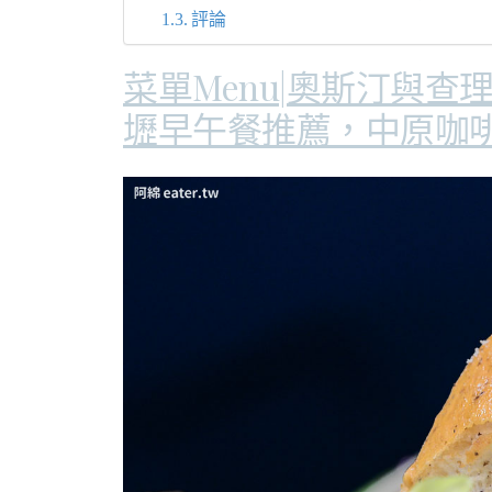
評論
菜單Menu|奧斯汀與查
壢早午餐推薦，中原咖