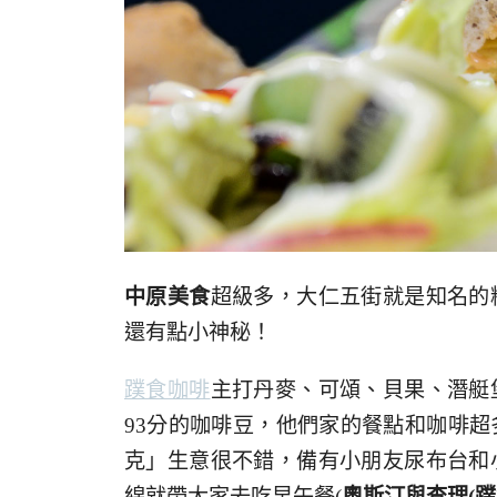
中原美食
超級多，大仁五街就是知名的
還有點小神秘！
蹼食咖啡
主打丹麥、可頌、貝果、潛艇
93分的咖啡豆，他們家的餐點和咖啡
克」生意很不錯，備有小朋友尿布台和
綿就帶大家去吃早午餐(
奧斯汀與查理(蹼