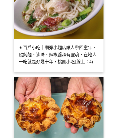
五百戶小吃｜廟旁小麵店讓人秒回童年，
餛飩麵、滷味、辣椒醬超有靈魂，在地人
一吃就是好幾十年，桃園小吃(線上：4)