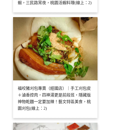
蝦，三民路宵夜，桃園活蝦料理(線上：2)
福咬豬刈包專賣（經國店）｜手工刈包皮
＋滷香控肉，四神湯更是前段班，隱藏版
神物乾麵一定要加辣！藝文特區美食，桃
園刈包(線上：2)