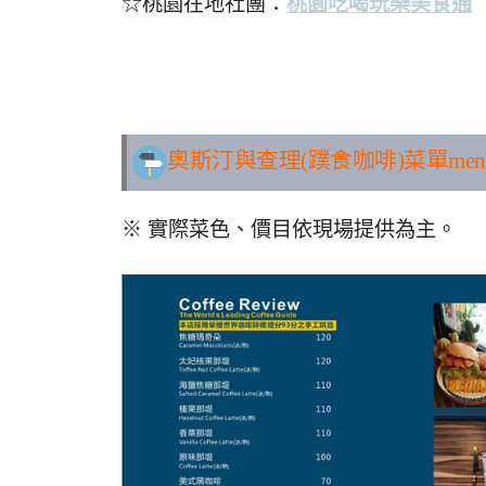
☆桃園在地社團：
桃園吃喝玩樂美食通
..
奧斯汀與查理(蹼食咖啡)
菜單me
※ 實際菜色、價目依現場提供為主。