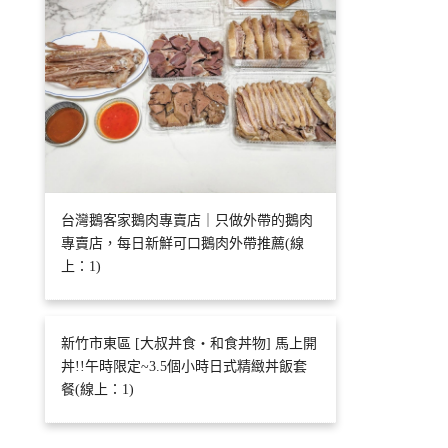
台灣鵝客家鵝肉專賣店｜只做外帶的鵝肉
專賣店，每日新鮮可口鵝肉外帶推薦(線
上：1)
新竹市東區 [大叔丼食‧和食丼物] 馬上開
丼!!午時限定~3.5個小時日式精緻丼飯套
餐(線上：1)