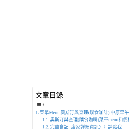
文章目錄
菜單Menu|奧斯汀與查理(蹼食咖啡) 中
奧斯汀與查理(蹼食咖啡)菜單menu和價
完整食記+店家詳細資訊〉〉請點我