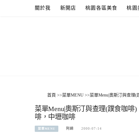
Skip
關於我
新開店
桃園各區美食
桃園
to
content
首頁
>>
菜單MENU
>>
菜單Menu|奧斯汀與查
菜單Menu|奧斯汀與查理(蹼食咖
啡，中壢咖啡
阿綿
2000-07-14
菜單MENU