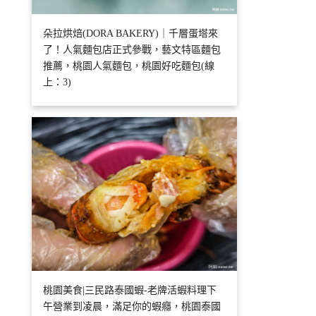
朵拉烘焙(DORA BAKERY)｜千層蛋塔來
了！人氣麵包店正式參戰，藝文特區麵包
推薦，桃園人氣麵包，桃園好吃麵包(線
上：3)
桃園美食|三民路泰國蝦-老牌活蝦料理下
午營業到凌晨，滿足你的蝦癮，桃園泰國