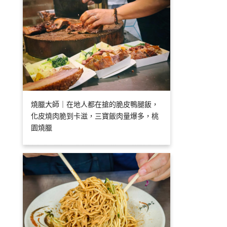
燒臘大師｜在地人都在搶的脆皮鴨腿飯，
化皮燒肉脆到卡滋，三寶飯肉量爆多，桃
園燒臘