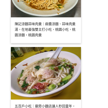
陳記涼麵蒜味肉羹｜麻醬涼麵、蒜味肉羹
湯，在地最強雙主打小吃，桃園小吃，桃
園涼麵，桃園肉羹
五百戶小吃｜廟旁小麵店讓人秒回童年，