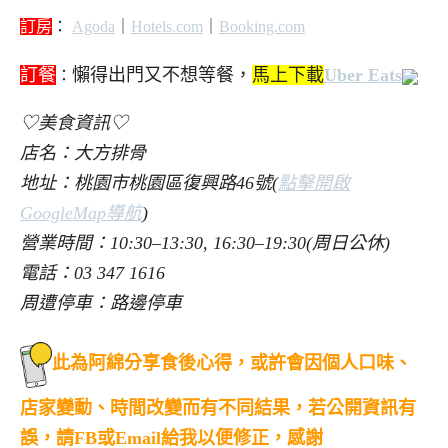
訂房
：
Agoda
｜
Hotels.com
｜
Booking.com
訂餐
懶得出門又不想等餐，
馬上下載
Uber Eats
：
♡美食資訊♡
店名：大方排骨
地址：桃園市桃園區復興路46號(
點擊開啟
GoogleMap導航
)
營業時間：10:30–13:30, 16:30–19:30(周日公休)
電話：03 347 1616
周遭停車：路邊停車
此為阿綿分享食後心得，或許會因個人口味、
店家變動、時間改變而有不同結果，若公開資訊有
誤，請FB或Email給我以便修正，感謝