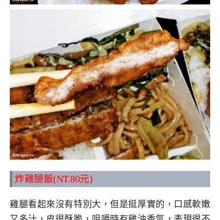
炸雞腿飯(NT.80元)
雞腿看起來沒有特別大，但是挺厚實的，口感軟嫩
又多汁，皮很酥脆，咀嚼時有雞油香氣，表現很不