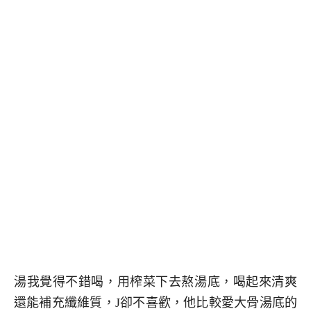
湯我覺得不錯喝，用榨菜下去熬湯底，喝起來清爽
還能補充纖維質，J卻不喜歡，他比較愛大骨湯底的