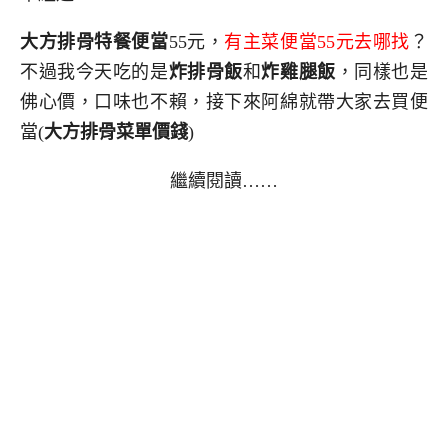
大方排骨特餐便當
55元，
有主菜便當55元去哪找
？
不過我今天吃的是
炸排骨飯
和
炸雞腿飯
，同樣也是
佛心價，口味也不賴，接下來阿綿就帶大家去買便
當
(
大方排骨
菜單價錢
)
繼續閱讀……