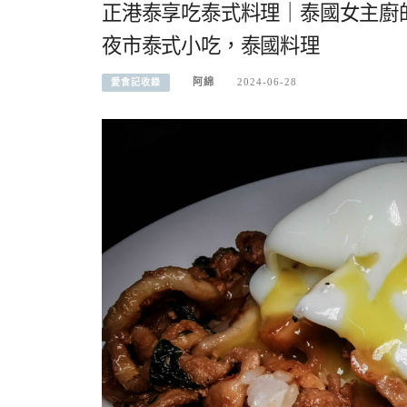
正港泰享吃泰式料理｜泰國女主廚
夜市泰式小吃，泰國料理
阿綿
2024-06-28
愛食記收錄