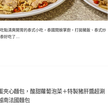
可以吃點清爽開胃的泰式小吃，泰國闆娘掌廚，打拋豬飯、泰式炒
泰好吃了…
蛋夾心麵包，酸甜蘿蔔泡菜＋特製豬肝醬超涮
越南法國麵包