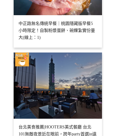
中正路無名傳統早餐｜桃園隱藏版早餐5
小時限定！自製粉漿蛋餅、碗粿紮實份量
大(線上：1)
台北美食推薦|HOOTERS美式餐廳 台北
101無敵夜景近在眼前，跨年party首選in遠