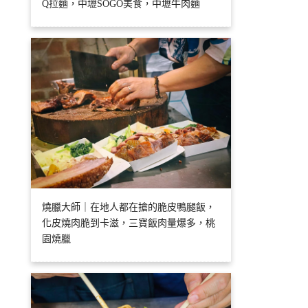
Q拉麵，中壢SOGO美食，中壢牛肉麵
燒臘大師｜在地人都在搶的脆皮鴨腿飯，
化皮燒肉脆到卡滋，三寶飯肉量爆多，桃
園燒臘