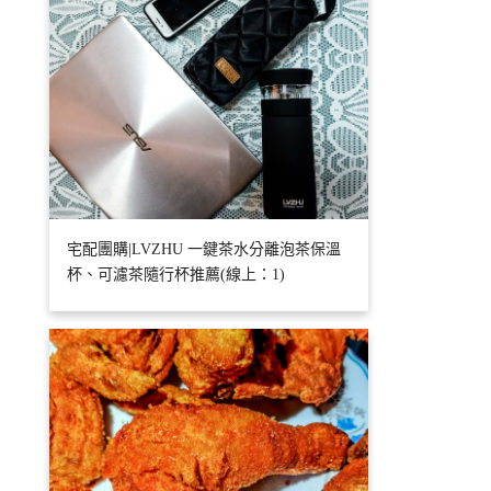
宅配團購|LVZHU 一鍵茶水分離泡茶保溫
杯、可濾茶隨行杯推薦(線上：1)