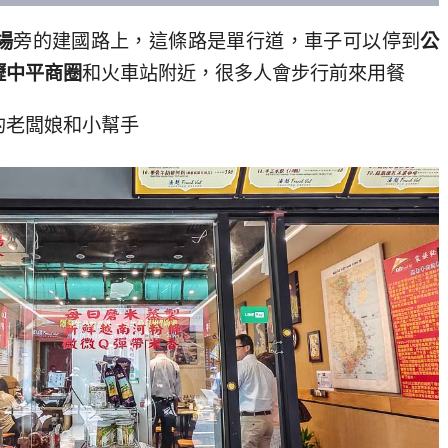
場
旁的建國路上，這條路是單行道，車子可以停到
公
壢中平商圈
和火車站附近，很多人會步行前來用餐
的老闆娘和小幫手