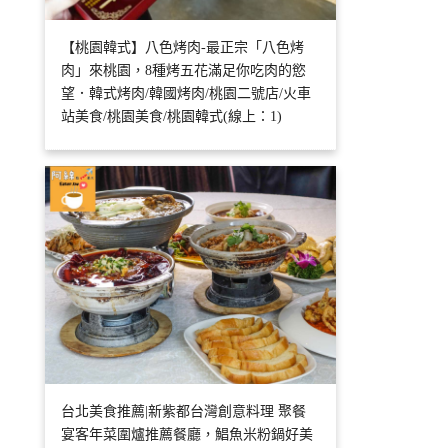
【桃園韓式】八色烤肉-最正宗「八色烤
肉」來桃園，8種烤五花滿足你吃肉的慾
望．韓式烤肉/韓國烤肉/桃園二號店/火車
站美食/桃園美食/桃園韓式(線上：1)
台北美食推薦|新紫都台灣創意料理 聚餐
宴客年菜圍爐推薦餐廳，鯧魚米粉鍋好美