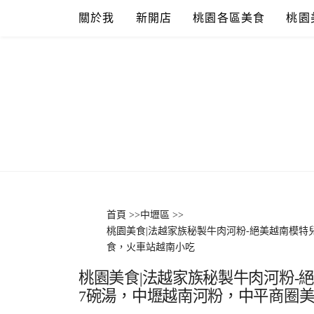
Skip
關於我
新開店
桃園各區美食
桃園
to
content
首頁
>>
中壢區
>>
桃園美食|法越家族秘製牛肉河粉-絕美越南模
食，火車站越南小吃
桃園美食|法越家族秘製牛肉河粉-
7碗湯，中壢越南河粉，中平商圈