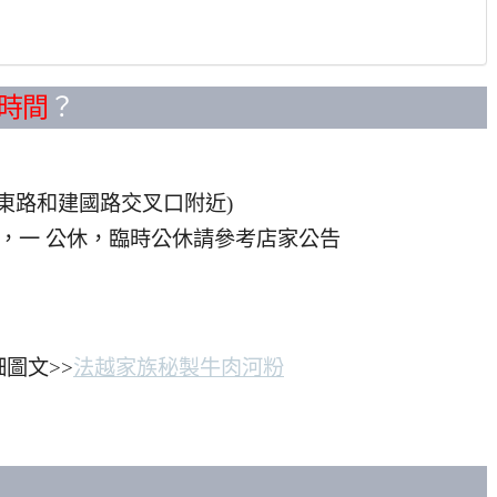
時間
？
央東路和建國路交叉口附近)
20:00，一 公休，臨時公休請參考店家公告
圖文>>
法越家族秘製牛肉河粉