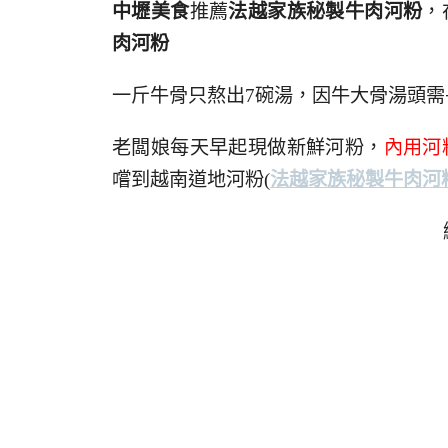
中壢美食
推薦
法越家族秘製牛肉河粉
，
肉河粉
一斤牛骨只熬出7碗湯，因牛大骨湯頭
老闆娘每天早起現做新鮮河粉，
內用河
嚐到越南道地河粉
(
法越家族秘製牛肉河