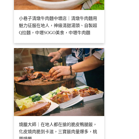
小巷子清燉牛肉麵中壢店｜清燉牛肉麵用
魅力征服在地人，神級清甜湯頭、自製超
Q拉麵，中壢SOGO美食，中壢牛肉麵
燒臘大師｜在地人都在搶的脆皮鴨腿飯，
化皮燒肉脆到卡滋，三寶飯肉量爆多，桃
園燒臘