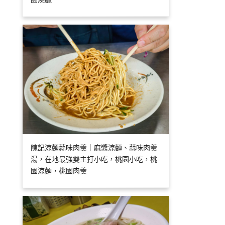
陳記涼麵蒜味肉羹｜麻醬涼麵、蒜味肉羹
湯，在地最強雙主打小吃，桃園小吃，桃
園涼麵，桃園肉羹