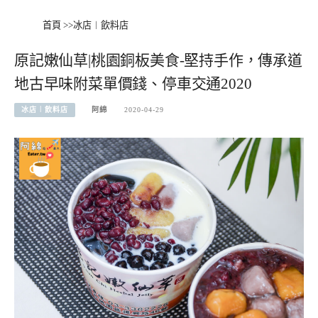
首頁
>>
冰店︱飲料店
原記嫩仙草|桃園銅板美食-堅持手作，傳承道
地古早味附菜單價錢、停車交通2020
冰店︱飲料店
阿綿
2020-04-29