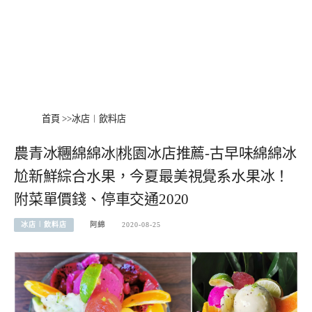
首頁
>>
冰店︱飲料店
農青冰糰綿綿冰|桃園冰店推薦-古早味綿綿冰
尬新鮮綜合水果，今夏最美視覺系水果冰！
附菜單價錢、停車交通2020
冰店︱飲料店
阿綿
2020-08-25