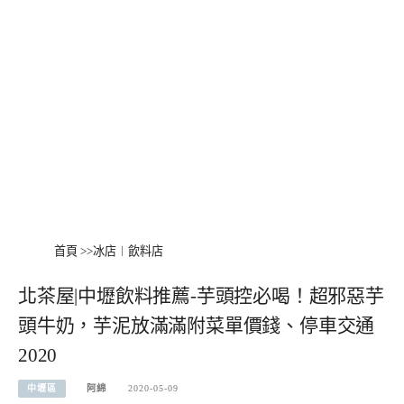
首頁
>>
冰店︱飲料店
北茶屋|中壢飲料推薦-芋頭控必喝！超邪惡芋
頭牛奶，芋泥放滿滿附菜單價錢、停車交通
2020
中壢區
阿綿
2020-05-09