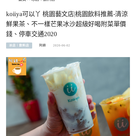
koiiya可以丫 桃園藝文店|桃園飲料推薦-清涼
鮮果茶、不一樣芒果冰沙超級好喝附菜單價
錢、停車交通2020
冰店︱飲料店
阿綿
2020-06-02