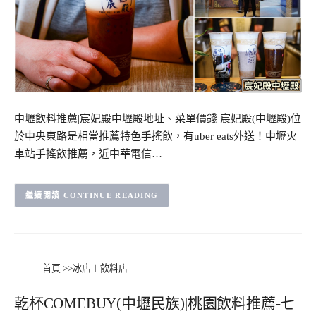
中壢飲料推薦|宸妃殿中壢殿地址、菜單價錢 宸妃殿(中壢殿)位
於中央東路是相當推薦特色手搖飲，有uber eats外送！中壢火
車站手搖飲推薦，近中華電信…
CONTINUE READING
首頁
>>
冰店︱飲料店
乾杯COMEBUY(中壢民族)|桃園飲料推薦-七