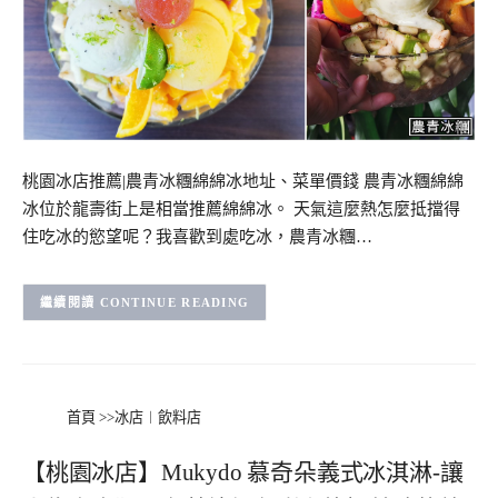
桃園冰店推薦|農青冰糰綿綿冰地址、菜單價錢 農青冰糰綿綿
冰位於龍壽街上是相當推薦綿綿冰。 天氣這麼熱怎麼抵擋得
住吃冰的慾望呢？我喜歡到處吃冰，農青冰糰…
CONTINUE READING
首頁
>>
冰店︱飲料店
【桃園冰店】Mukydo 慕奇朵義式冰淇淋-讓