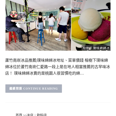
蘆竹南崁冰品推薦|璞味綿綿冰地址、菜單價錢 榕樹下璞味綿
綿冰位於蘆竹南崁仁愛路一段上是在地人相當推薦的古早味冰
店！ 璞味綿綿冰賣的是桃園人很習慣吃的綿…
CONTINUE READING
首頁
>>
冰店︱飲料店