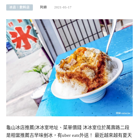
冰店︱飲料店
阿綿
2021-05-17
龜山冰店推薦|沐冰室地址、菜單價錢 沐冰室位於萬壽路二段
是相當推薦古早味剉冰，有uber eats外送！ 最近越來越有夏天