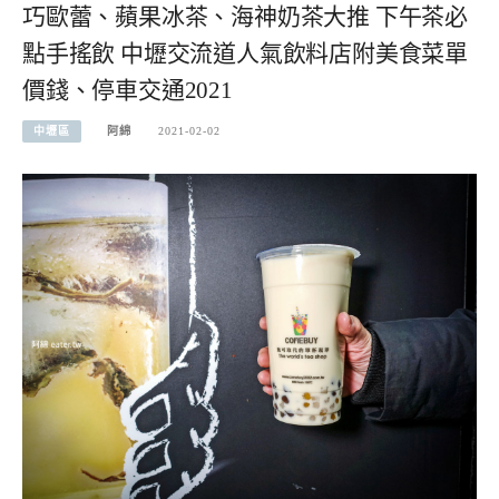
巧歐蕾、蘋果冰茶、海神奶茶大推 下午茶必
點手搖飲 中壢交流道人氣飲料店附美食菜單
價錢、停車交通2021
中壢區
阿綿
2021-02-02