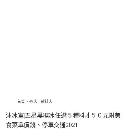
首頁
>>
冰店︱飲料店
沐冰室|五星黑糖冰任選５種料才５０元附美
食菜單價錢、停車交通2021