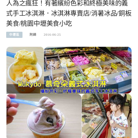
人為之瘋狂！有著繽紛色彩和終極美味的義
式手工冰淇淋．冰淇淋專賣店/消暑冰品/銅板
美食/桃園中壢美食小吃
中壢區
阿綿
2016-06-25