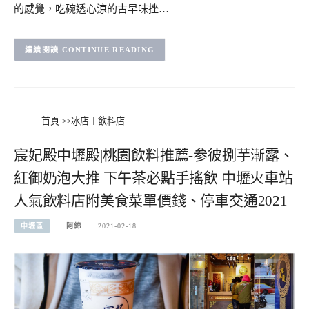
的感覺，吃碗透心涼的古早味挫…
CONTINUE READING
首頁
>>
冰店︱飲料店
宸妃殿中壢殿|桃園飲料推薦-参彼捌芋漸露、
紅御奶泡大推 下午茶必點手搖飲 中壢火車站
人氣飲料店附美食菜單價錢、停車交通2021
中壢區
阿綿
2021-02-18