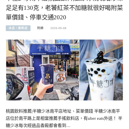
足足有130克，老饕紅茶不加糖就很好喝附菜
單價錢、停車交通2020
冰店︱飲料店
阿綿
2020-09-08
桃園飲料推薦|半糖少冰南平店地址、菜單價錢 半糖少冰南平
店位於南平路上是相當推薦手搖飲料店，有uber eats外送！ 半
糖少冰每次經過品香殿都會看到…