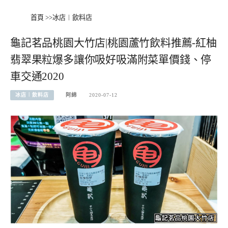
首頁
>>
冰店︱飲料店
龜記茗品桃園大竹店|桃園蘆竹飲料推薦-紅柚
翡翠果粒爆多讓你吸好吸滿附菜單價錢、停
車交通2020
冰店︱飲料店
阿綿
2020-07-12