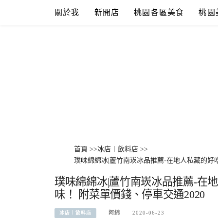
Skip
關於我
新開店
桃園各區美食
桃園
to
content
首頁
>>
冰店︱飲料店
>>
璞味綿綿冰|蘆竹南崁冰品推薦-在地人私藏的好
璞味綿綿冰|蘆竹南崁冰品推薦-在
味！ 附菜單價錢、停車交通2020
阿綿
2020-06-23
冰店︱飲料店