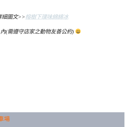
細圖文>>
榕樹下璞味綿綿冰
內(需遵守店家之動物友善公約)
車場