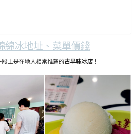
綿綿冰地址、菜單價錢
一段上是在地人相當推薦的
古早味冰店
！