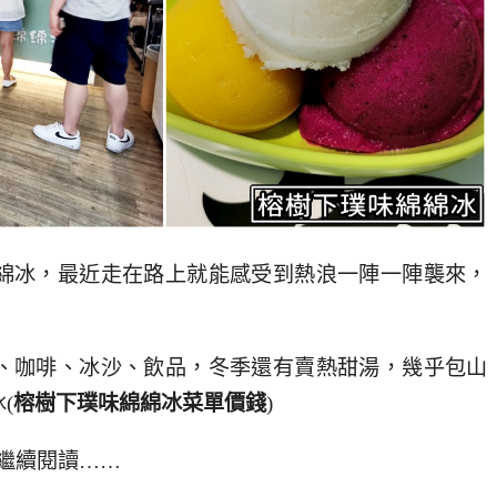
綿冰，最近走在路上就能感受到熱浪一陣一陣襲來，
、咖啡、冰沙、飲品，冬季還有賣熱甜湯，幾乎包山
(
榕樹下璞味綿綿冰
菜單價錢
)
繼續閱讀……