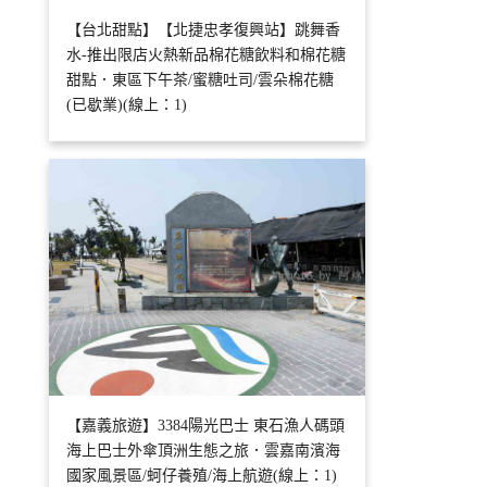
【台北甜點】【北捷忠孝復興站】跳舞香
水-推出限店火熱新品棉花糖飲料和棉花糖
甜點．東區下午茶/蜜糖吐司/雲朵棉花糖
(已歇業)(線上：1)
【嘉義旅遊】3384陽光巴士 東石漁人碼頭
海上巴士外傘頂洲生態之旅．雲嘉南濱海
國家風景區/蚵仔養殖/海上航遊(線上：1)