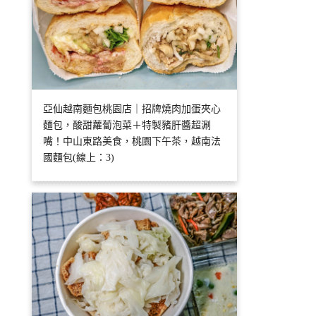
亞仙越南麵包桃園店｜招牌燒肉加蛋夾心
麵包，酸甜蘿蔔泡菜＋特製豬肝醬超涮
嘴！中山東路美食，桃園下午茶，越南法
國麵包(線上：3)