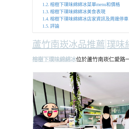
榕樹下璞味綿綿冰菜單menu和價格
榕樹下璞味綿綿冰美食表現
榕樹下璞味綿綿冰店家資訊及周邊停車
評論
蘆竹南崁冰品推薦|璞味
榕樹下璞味綿綿冰
位於蘆竹南崁仁愛路