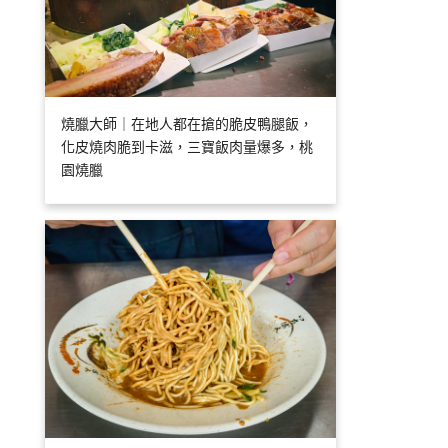
燒臘大師｜在地人都在搶的脆皮鴨腿飯，
化皮燒肉脆到卡滋，三寶飯肉量爆多，桃
園燒臘