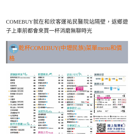
COMEBUY就在和欣客運祐民醫院站隔壁，返鄉遊
子上車前都會來買一杯消磨無聊時光
乾杯COMEBUY(中壢民族)
菜單menu和價
格