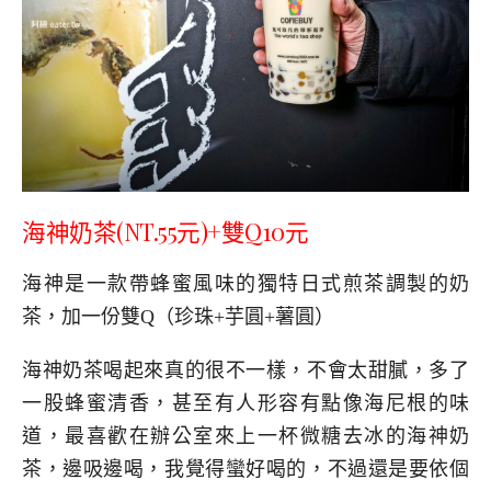
海神奶茶
(NT.55元)
+雙Q10元
海神是一款帶蜂蜜風味的獨特日式煎茶調製的奶
茶，加一份雙Q（珍珠+芋圓+薯圓）
海神奶茶喝起來真的很不一樣，不會太甜膩，多了
一股蜂蜜清香，甚至有人形容有點像海尼根的味
道，最喜歡在辦公室來上一杯微糖去冰的海神奶
茶，邊吸邊喝，我覺得蠻好喝的，不過還是要依個