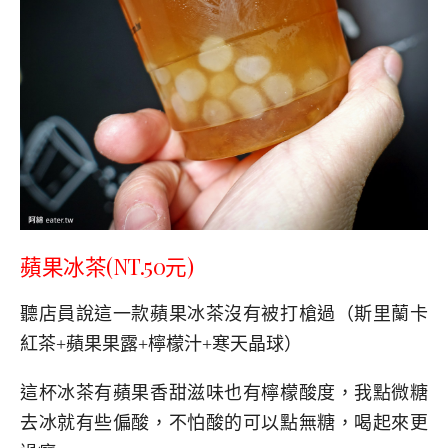
蘋果冰茶
(NT.50元)
聽店員說這一款蘋果冰茶沒有被打槍過（斯里蘭卡
紅茶+蘋果果露+檸檬汁+寒天晶球）
這杯冰茶有蘋果香甜滋味也有檸檬酸度，我點微糖
去冰就有些偏酸，不怕酸的可以點無糖，喝起來更