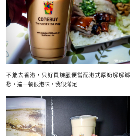
不能去香港，只好買燒臘便當配港式厚奶解解鄉
愁，這一餐很港味，我很滿足