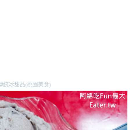
統冰甜品(桃園美食)