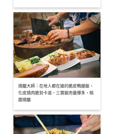
燒臘大師｜在地人都在搶的脆皮鴨腿飯，
化皮燒肉脆到卡滋，三寶飯肉量爆多，桃
園燒臘