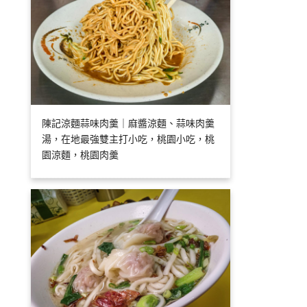
陳記涼麵蒜味肉羹｜麻醬涼麵、蒜味肉羹
湯，在地最強雙主打小吃，桃園小吃，桃
園涼麵，桃園肉羹