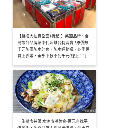
【跳樓大拍賣全面1折起!】英國品牌、台
灣設計品牌結束代理離台特賣會!!原價數
千元防風防水外套、防水運動褲、冬季棉
質上衣等，全部下殺不到千元(線上：1)
一生懸命丼飯|水湳市場美食-百元有找平
價丼飯，認真好吃！附菜單價錢、停車交