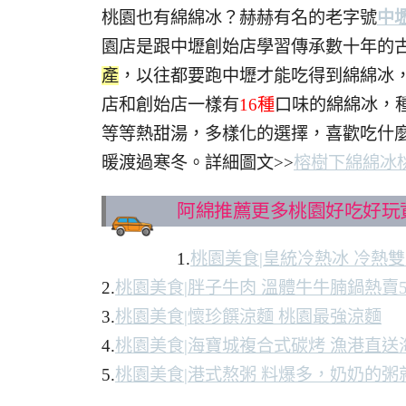
桃園也有綿綿冰？赫赫有名的老字號
中
園店是跟中壢創始店學習傳承數十年的
產
，以往都要跑中壢才能吃得到綿綿冰
店和創始店一樣有
16種
口味的綿綿冰，
等等熱甜湯，多樣化的選擇，喜歡吃什
暖渡過寒冬。詳細圖文>>
榕樹下綿綿冰
阿綿推薦更多桃園好吃好玩
1.
桃園美食|皇統冷熱冰 冷熱
2.
桃園美食|胖子牛肉 溫體牛牛腩鍋熱賣5
3.
桃園美食|懷珍饌涼麵 桃園最強涼麵
4.
桃園美食|海寶城複合式碳烤 漁港直
5.
桃園美食|港式熬粥 料爆多，奶奶的粥