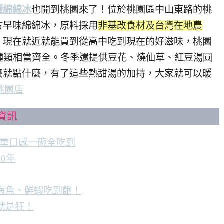
壢綿綿冰
也開到桃園來了！位於桃園區中山東路的桃
古早味綿綿冰，原料採用
非基改食材及台灣在地農
，現在就近就能買到從高中吃到現在的好滋味，桃園
種類相當齊全。冬季還提供豆花、燒仙草、紅豆湯圓
麼就點什麼，有了這些熱甜湯的加持，大家就可以暖
桃園店
資訊
雙重口感一碗全吃到
0年
送海魚、鮮蝦吃到飽！
就是狂！