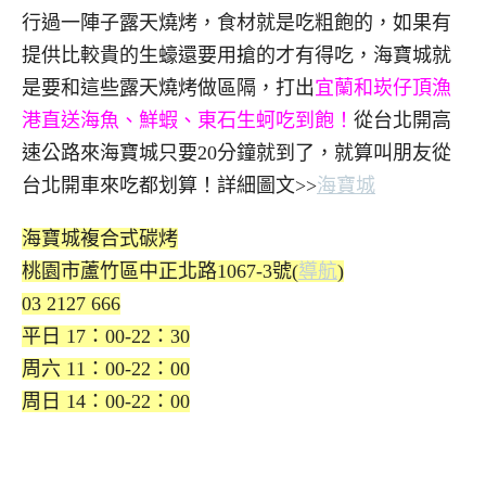
行過一陣子露天燒烤，食材就是吃粗飽的，如果有
提供比較貴的生蠔還要用搶的才有得吃，海寶城就
是要和這些露天燒烤做區隔，打出
宜蘭和崁仔頂漁
港直送海魚、鮮蝦、東石生蚵吃到飽！
從台北開高
速公路來海寶城只要20分鐘就到了，就算叫朋友從
台北開車來吃都划算！詳細圖文>>
海寶城
海寶城複合式碳烤
桃園市蘆竹區中正北路1067-3號(
導航
)
03 2127 666
平日 17：00-22：30
周六 11：00-22：00
周日 14：00-22：00