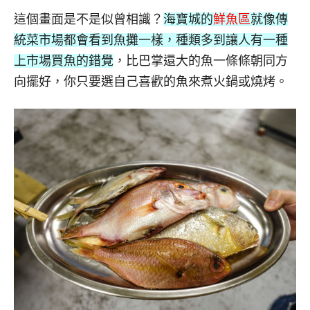
這個畫面是不是似曾相識？
海寶城的
鮮魚區
就像傳
統菜市場都會看到魚攤一樣，種類多到讓人有一種
上市場買魚的錯覺
，比巴掌還大的魚一條條朝同方
向擺好，你只要選自己喜歡的魚來煮火鍋或燒烤。