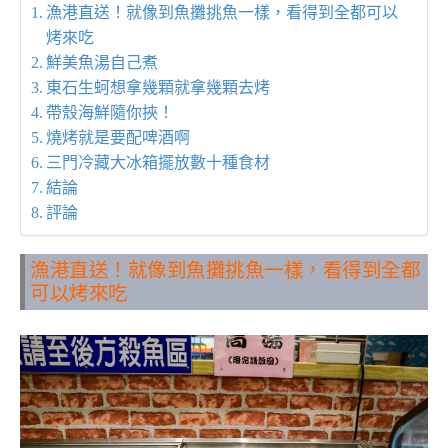
漁港直送！就像到魚攤挑魚一樣，看得到全都可以
烤來吃
鮮美魚湯自己煮
東石生蚵想拿幾顆就拿幾顆去烤
帶殼海鮮隨你挾！
燒烤就是要配啤酒啊
三門冷藏大冰箱擺放數十種食材
結論
評論
漁港直送！就像到魚攤挑魚一樣，看得到全都
可以烤來吃