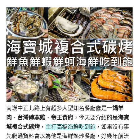
南崁中正北路上有超多大型知名餐廳像是
一鍋羊
肉
、
台灣磚窯雞
、
帝王食府
，今天要介紹的是
海寶
城複合式碳烤
，
主打高檔海鮮吃到飽
，如果沒有事
先爬過資料會以為他是海鮮熱炒餐廳，好幾年前流