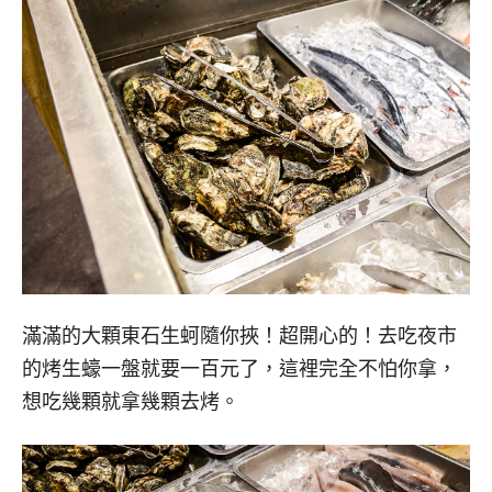
滿滿的大顆東石生蚵隨你挾！超開心的！去吃夜市
的烤生蠔一盤就要一百元了，這裡完全不怕你拿，
想吃幾顆就拿幾顆去烤。