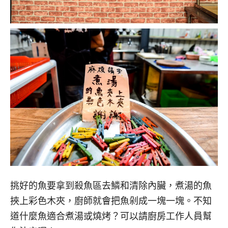
挑好的魚要拿到殺魚區去鱗和清除內臟，煮湯的魚
挾上彩色木夾，廚師就會把魚剁成一塊一塊。不知
道什麼魚適合煮湯或燒烤？可以請廚房工作人員幫