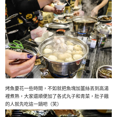
烤魚要花一些時間，不如就把魚塊加薑絲丟到高湯
裡煮熟，大家還順便加了各式丸子和青菜，肚子餓
的人就先吃這一鍋吧（笑）