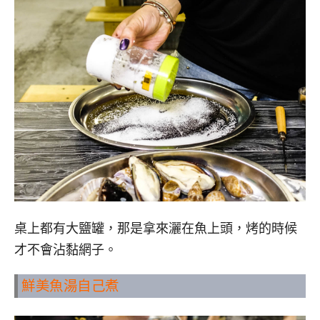
桌上都有大鹽罐，那是拿來灑在魚上頭，烤的時候
才不會沾黏網子。
鮮美魚湯自己煮