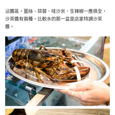
沾醬區，薑絲、蒜蓉、哇沙米、生辣椒一應俱全，
沙茶醬有兩種，比較水的那一盆是店家特調沙茶
醬。