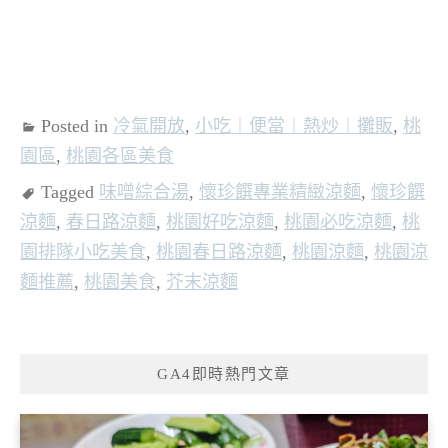
Posted in
冷氣開放
,
小吃︱便當︱熱炒︱攤販
,
桃
園區
,
桃園各區美食
Tagged
味噌綜合湯
,
懷珍饌專業精緻涼麵
,
懷珍饌
涼麵
,
春日路涼麵
,
桃園好吃涼麵
,
桃園必吃涼麵
,
桃
園排隊小吃美食
,
桃園春日路涼麵
,
桃園涼麵
,
桃園涼
麵推薦
,
桃園美食
,
芥末涼麵
GA4即時熱門文章