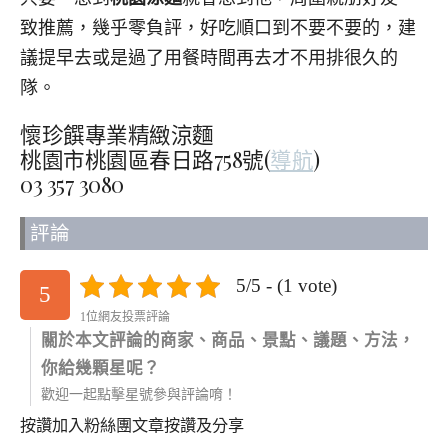
致推薦，幾乎零負評，好吃順口到不要不要的，建
議提早去或是過了用餐時間再去才不用排很久的
隊。
懷珍饌專業精緻涼麵
桃園市桃園區春日路758號(
導航
)
03 357 3080
評論
5/5 - (1 vote)
5
1位網友投票評論
關於本文評論的商家、商品、景點、議題、方法，
你給幾顆星呢？
歡迎一起點擊星號參與評論唷！
按讚加入粉絲團
文章按讚及分享