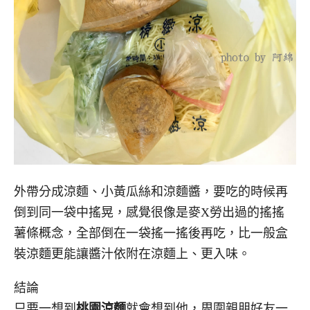
外帶分成涼麵、小黃瓜絲和涼麵醬，要吃的時候再
倒到同一袋中搖晃，感覺很像是麥X勞出過的搖搖
薯條概念，全部倒在一袋搖一搖後再吃，比一般盒
裝涼麵更能讓醬汁依附在涼麵上、更入味。
結論
只要一想到
桃園涼麵
就會想到他，周圍親朋好友一