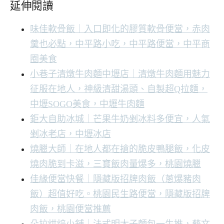
延伸閱讀
味佳軟骨飯｜入口即化的膠質軟骨便當，赤肉
羹也必點，中平路小吃，中平路便當，中平商
圈美食
小巷子清燉牛肉麵中壢店｜清燉牛肉麵用魅力
征服在地人，神級清甜湯頭、自製超Q拉麵，
中壢SOGO美食，中壢牛肉麵
鉅大自助冰城｜芒果牛奶剉冰料多便宜，人氣
剉冰老店，中壢冰店
燒臘大師｜在地人都在搶的脆皮鴨腿飯，化皮
燒肉脆到卡滋，三寶飯肉量爆多，桃園燒臘
佳緣便當快餐｜隱藏版招牌肉飯（蔥爆豬肉
飯）超值好吃。桃園民生路便當，隱藏版招牌
肉飯，桃園便當推薦
朵拉烘焙小舖｜法式明太子麵包一生推，藝文