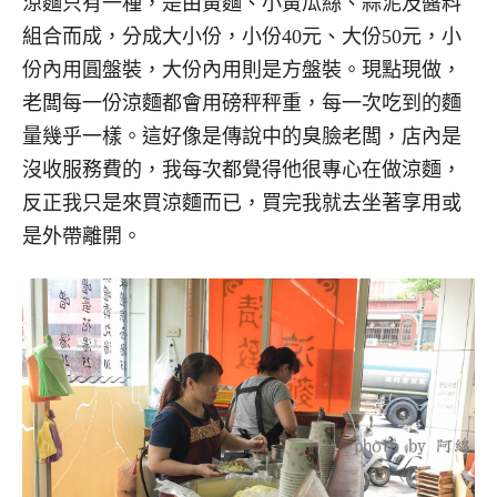
涼麵只有一種，是由黃麵、小黃瓜絲、蒜泥及醬料
組合而成，分成大小份，小份40元、大份50元，小
份內用圓盤裝，大份內用則是方盤裝。現點現做，
老闆每一份涼麵都會用磅秤秤重，每一次吃到的麵
量幾乎一樣。這好像是傳說中的臭臉老闆，店內是
沒收服務費的，我每次都覺得他很專心在做涼麵，
反正我只是來買涼麵而已，買完我就去坐著享用或
是外帶離開。