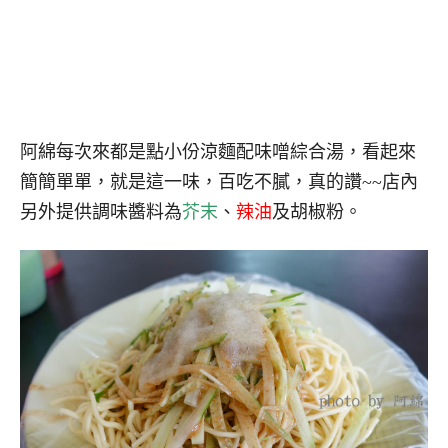
阿綿每次來都是點小份涼麵配味噌綜合湯，看起來
簡簡單單，就是這一味，百吃不膩，真的讚~~店內
另外提供調味醬料為
芥末
、
辣油
及胡椒粉。