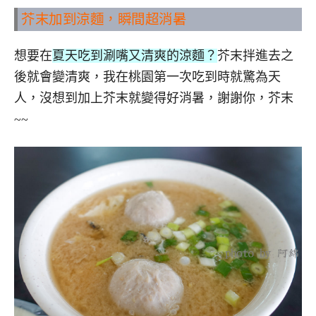
芥末加到涼麵，瞬間超消暑
想要在
夏天吃到涮嘴又清爽的涼麵？
芥末拌進去之
後就會變清爽，我在桃園第一次吃到時就驚為天
人，沒想到加上芥末就變得好消暑，謝謝你，芥末
~~