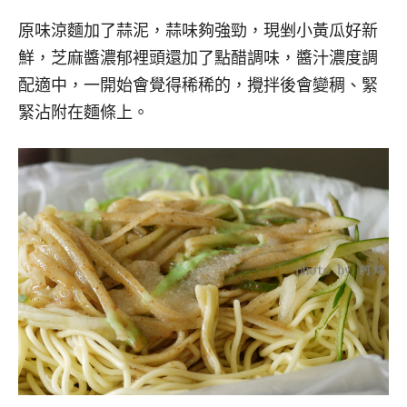
原味涼麵加了蒜泥，蒜味夠強勁，現剉小黃瓜好新
鮮，芝麻醬濃郁裡頭還加了點醋調味，醬汁濃度調
配適中，一開始會覺得稀稀的，攪拌後會變稠、緊
緊沾附在麵條上。