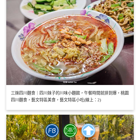
三妹四川麵食｜四川妹子的川味小麵館，午餐時間就排到爆，桃園
四川麵食，藝文特區美食，藝文特區小吃(線上：2)