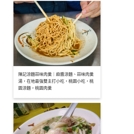
陳記涼麵蒜味肉羹｜麻醬涼麵、蒜味肉羹
湯，在地最強雙主打小吃，桃園小吃，桃
園涼麵，桃園肉羹