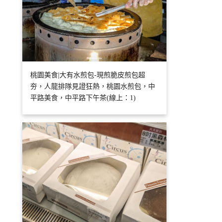
桃園美食|大有水煎包-現煎脆皮煎包超
夯，人龍排隊見證狂熱，桃園水煎包，中
平路美食，中平路下午茶(線上：1)