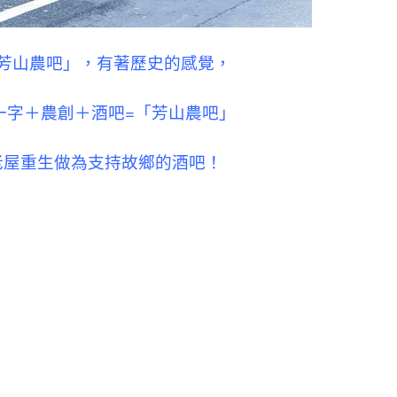
芳山農吧
」，有著歷史的感覺，
一字＋
農創＋酒吧=
「芳山農吧
」
老屋重生做為支持故鄉的酒吧！