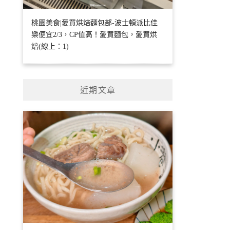
桃園美食|愛買烘焙麵包部-波士頓派比佳
樂便宜2/3，CP值高！愛買麵包，愛買烘
焙(線上：1)
近期文章