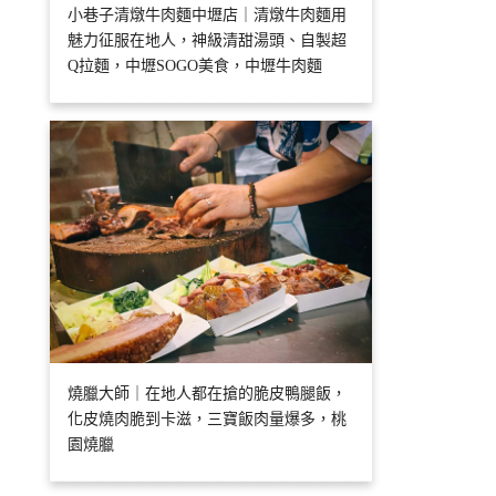
小巷子清燉牛肉麵中壢店｜清燉牛肉麵用
魅力征服在地人，神級清甜湯頭、自製超
Q拉麵，中壢SOGO美食，中壢牛肉麵
燒臘大師｜在地人都在搶的脆皮鴨腿飯，
化皮燒肉脆到卡滋，三寶飯肉量爆多，桃
園燒臘