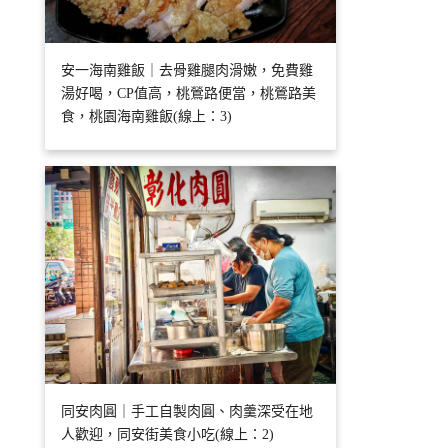
安一海南雞飯｜去骨雞腿肉滑嫩，免費雞
湯好喝，CP值高，桃鶯路便當，桃鶯路美
食，桃園海南雞飯(線上：3)
同安肉圓｜手工自製肉圓、肉羹深受在地
人歡迎，同安街美食小吃(線上：2)