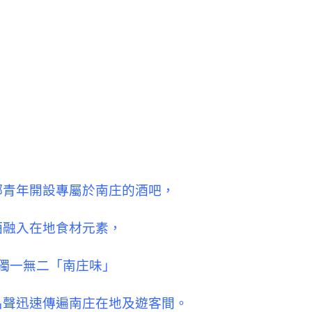
鄉青年開設專屬於南庄的酒吧，
酒融入在地食材元素，
獨一無二「南庄味」
名聲迅速傳遍南庄在地及遊客間。