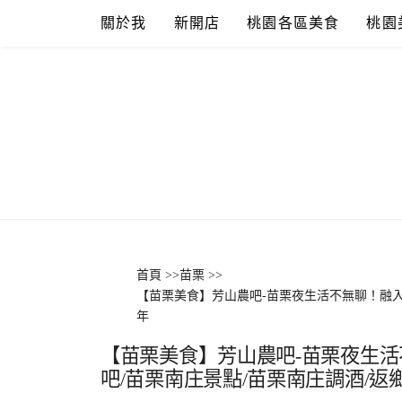
Skip
關於我
新開店
桃園各區美食
桃園
to
content
首頁
>>
苗栗
>>
【苗栗美食】芳山農吧-苗栗夜生活不無聊！融入
年
【苗栗美食】芳山農吧-苗栗夜生
吧/苗栗南庄景點/苗栗南庄調酒/返