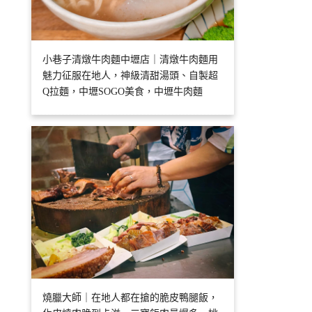
小巷子清燉牛肉麵中壢店｜清燉牛肉麵用
魅力征服在地人，神級清甜湯頭、自製超
Q拉麵，中壢SOGO美食，中壢牛肉麵
燒臘大師｜在地人都在搶的脆皮鴨腿飯，