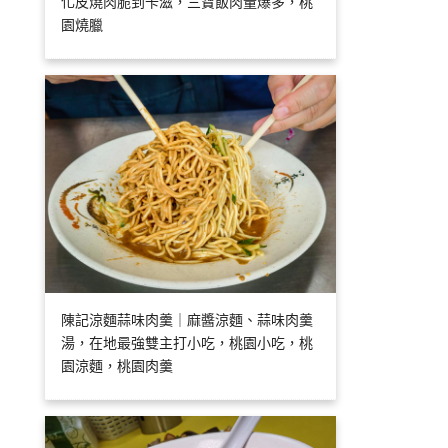
化皮燒肉脆到卡滋，三寶飯肉量爆多，桃
園燒臘
陳記涼麵蒜味肉羹｜麻醬涼麵、蒜味肉羹
湯，在地最強雙主打小吃，桃園小吃，桃
園涼麵，桃園肉羹