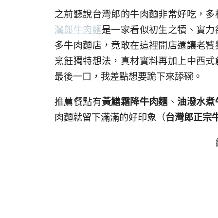
之前聽說台灣郎的牛肉麵非常好吃，多
灣郎牛肉麵
是一家看似初生之犢、實力
多牛肉麵店，竟敢在這裡開店還讓老饕
烹飪獨特想法，真材實料再加上中西式
最後一口，我差點想要跪下來舔碗。
推薦餐點有
黃鱔霜降牛肉麵
、
油潑水煮
肉麵就留下滿滿的好印象（
台灣郎正宗