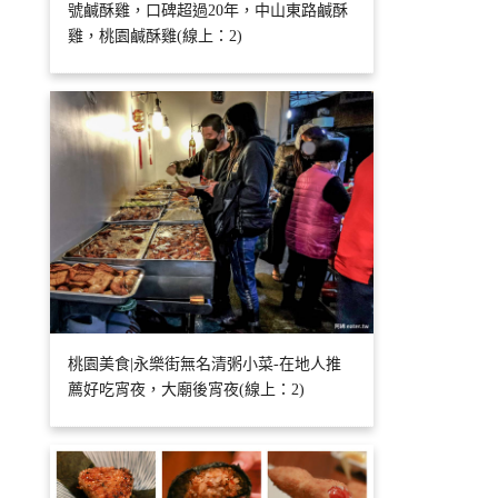
號鹹酥雞，口碑超過20年，中山東路鹹酥
雞，桃園鹹酥雞(線上：2)
桃園美食|永樂街無名清粥小菜-在地人推
薦好吃宵夜，大廟後宵夜(線上：2)