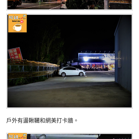
戶外有盪鞦韆和網美打卡牆。