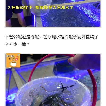
不管公蝦還是母蝦，在冰塊水裡的蝦子就好像喝了
乖乖水一樣。