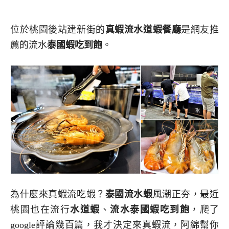
位於桃園後站建新街的
真蝦流水道蝦餐廳
是網友推
薦的流水
泰國蝦吃到飽
。
為什麼來真蝦流吃蝦？
泰國流水蝦
風潮正夯，最近
桃園也在流行
水道蝦
、
流水泰國蝦吃到飽
，爬了
google評論幾百篇，我才決定來真蝦流，阿綿幫你