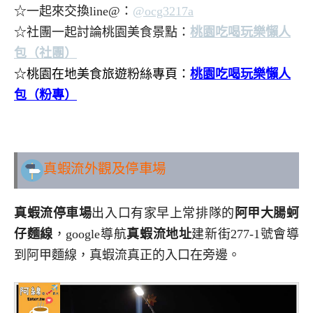
☆一起來交換line@：
@ocg3217a
☆社團一起討論桃園美食景點：
桃園吃喝玩樂懶人
包（社團）
☆桃園在地美食旅遊粉絲專頁：
桃園吃喝玩樂懶人
包（粉專）
.
.
真蝦流
外觀及停車場
真蝦流停車場
出入口有家早上常排隊的
阿甲大腸蚵
仔麵線
，google導航
真蝦流地址
建新街277-1號會導
到阿甲麵線，真蝦流真正的入口在旁邊。